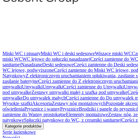
Miski WC i pisuary
Miski WC i deski sedesowe
Wiszące miski WC
Cz
miski WC
WC lejowe do spłuczki nasadzanej
Części zamienne do WC 
sanitarnej
Nasadzane
Deski sedesowe
Części zamienne do Deski sede
WC lejowe, podwyższone
Części zamienne do Miski WC lejowe, po
Natynkowy
Z elektronicznym uruchamianiem spłukiwania, zasilanie 
zasilanie bateryjne
Części zamienne do Z elektronicznym uruchamianie
umywalki
Umywalki
Umywalki
Części zamienne do Umywalki
Umywa
pod umywalkę
Zestawy umywalki małej z szafką pod umywalkę
Częś
umywalkę
Do umywalek małych
Części zamienne do Do umywalek m
Wysokie szafki
Akcesoria
Zestawy nóg montażowych
Pozostałe akceso
oświetlenia
Prysznice i wanny
Prysznice
Brodziki i panele do pryszni
zamienne do Wanny prostokątne
Elementy montażowe
Zestaw nóg, ze
natynkowe
Spłuczki natynkowe do WC, z ceramiki sanitarnej
Części 
Kategorie produktów
Serie łazienkowe
Nowości