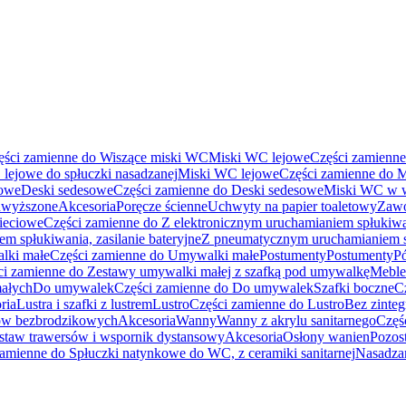
ęści zamienne do Wiszące miski WC
Miski WC lejowe
Części zamienn
lejowe do spłuczki nasadzanej
Miski WC lejowe
Części zamienne do 
sowe
Deski sedesowe
Części zamienne do Deski sedesowe
Miski WC w w
dwyższone
Akcesoria
Poręcze ścienne
Uchwyty na papier toaletowy
Zawo
sieciowe
Części zamienne do Z elektronicznym uruchamianiem spłukiwan
m spłukiwania, zasilanie bateryjne
Z pneumatycznym uruchamianiem 
lki małe
Części zamienne do Umywalki małe
Postumenty
Postumenty
P
ci zamienne do Zestawy umywalki małej z szafką pod umywalkę
Meble
ałych
Do umywalek
Części zamienne do Do umywalek
Szafki boczne
C
ria
Lustra i szafki z lustrem
Lustro
Części zamienne do Lustro
Bez zinte
ców bezbrodzikowych
Akcesoria
Wanny
Wanny z akrylu sanitarnego
Częś
staw trawersów i wspornik dystansowy
Akcesoria
Osłony wanien
Pozost
zamienne do Spłuczki natynkowe do WC, z ceramiki sanitarnej
Nasadza