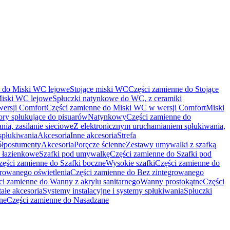
e do Miski WC lejowe
Stojące miski WC
Części zamienne do Stojące
Miski WC lejowe
Spłuczki natynkowe do WC, z ceramiki
ersji Comfort
Części zamienne do Miski WC w wersji Comfort
Miski
ry spłukujące do pisuarów
Natynkowy
Części zamienne do
ia, zasilanie sieciowe
Z elektronicznym uruchamianiem spłukiwania,
spłukiwania
Akcesoria
Inne akcesoria
Strefa
ółpostumenty
Akcesoria
Poręcze ścienne
Zestawy umywalki z szafką
 łazienkowe
Szafki pod umywalkę
Części zamienne do Szafki pod
zęści zamienne do Szafki boczne
Wysokie szafki
Części zamienne do
growanego oświetlenia
Części zamienne do Bez zintegrowanego
ci zamienne do Wanny z akrylu sanitarnego
Wanny prostokątne
Części
ałe akcesoria
Systemy instalacyjne i systemy spłukiwania
Spłuczki
ne
Części zamienne do Nasadzane