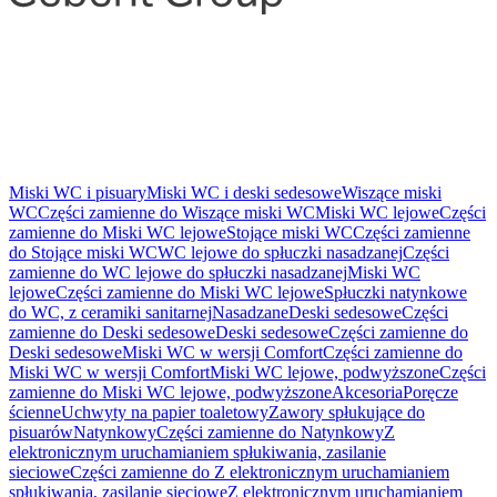
Miski WC i pisuary
Miski WC i deski sedesowe
Wiszące miski
WC
Części zamienne do Wiszące miski WC
Miski WC lejowe
Części
zamienne do Miski WC lejowe
Stojące miski WC
Części zamienne
do Stojące miski WC
WC lejowe do spłuczki nasadzanej
Części
zamienne do WC lejowe do spłuczki nasadzanej
Miski WC
lejowe
Części zamienne do Miski WC lejowe
Spłuczki natynkowe
do WC, z ceramiki sanitarnej
Nasadzane
Deski sedesowe
Części
zamienne do Deski sedesowe
Deski sedesowe
Części zamienne do
Deski sedesowe
Miski WC w wersji Comfort
Części zamienne do
Miski WC w wersji Comfort
Miski WC lejowe, podwyższone
Części
zamienne do Miski WC lejowe, podwyższone
Akcesoria
Poręcze
ścienne
Uchwyty na papier toaletowy
Zawory spłukujące do
pisuarów
Natynkowy
Części zamienne do Natynkowy
Z
elektronicznym uruchamianiem spłukiwania, zasilanie
sieciowe
Części zamienne do Z elektronicznym uruchamianiem
spłukiwania, zasilanie sieciowe
Z elektronicznym uruchamianiem