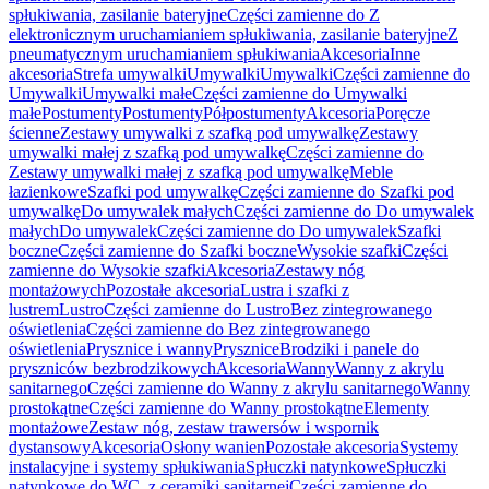
spłukiwania, zasilanie bateryjne
Części zamienne do Z
elektronicznym uruchamianiem spłukiwania, zasilanie bateryjne
Z
pneumatycznym uruchamianiem spłukiwania
Akcesoria
Inne
akcesoria
Strefa umywalki
Umywalki
Umywalki
Części zamienne do
Umywalki
Umywalki małe
Części zamienne do Umywalki
małe
Postumenty
Postumenty
Półpostumenty
Akcesoria
Poręcze
ścienne
Zestawy umywalki z szafką pod umywalkę
Zestawy
umywalki małej z szafką pod umywalkę
Części zamienne do
Zestawy umywalki małej z szafką pod umywalkę
Meble
łazienkowe
Szafki pod umywalkę
Części zamienne do Szafki pod
umywalkę
Do umywalek małych
Części zamienne do Do umywalek
małych
Do umywalek
Części zamienne do Do umywalek
Szafki
boczne
Części zamienne do Szafki boczne
Wysokie szafki
Części
zamienne do Wysokie szafki
Akcesoria
Zestawy nóg
montażowych
Pozostałe akcesoria
Lustra i szafki z
lustrem
Lustro
Części zamienne do Lustro
Bez zintegrowanego
oświetlenia
Części zamienne do Bez zintegrowanego
oświetlenia
Prysznice i wanny
Prysznice
Brodziki i panele do
pryszniców bezbrodzikowych
Akcesoria
Wanny
Wanny z akrylu
sanitarnego
Części zamienne do Wanny z akrylu sanitarnego
Wanny
prostokątne
Części zamienne do Wanny prostokątne
Elementy
montażowe
Zestaw nóg, zestaw trawersów i wspornik
dystansowy
Akcesoria
Osłony wanien
Pozostałe akcesoria
Systemy
instalacyjne i systemy spłukiwania
Spłuczki natynkowe
Spłuczki
natynkowe do WC, z ceramiki sanitarnej
Części zamienne do