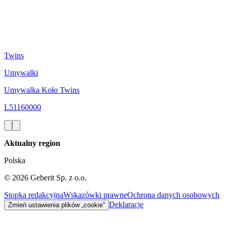
Twins
Umywalki
Umywalka Koło Twins
L51160000
Aktualny region
Polska
©
2026
Geberit Sp. z o.o.
Stopka redakcyjna
Wskazówki prawne
Ochrona danych osobowych
Deklaracje
Zmień ustawienia plików „cookie”