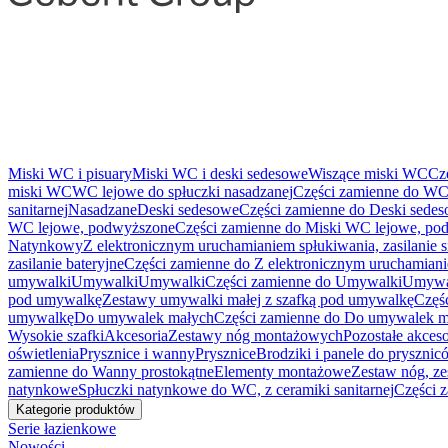
Miski WC i pisuary
Miski WC i deski sedesowe
Wiszące miski WC
Cz
miski WC
WC lejowe do spłuczki nasadzanej
Części zamienne do WC 
sanitarnej
Nasadzane
Deski sedesowe
Części zamienne do Deski sede
WC lejowe, podwyższone
Części zamienne do Miski WC lejowe, po
Natynkowy
Z elektronicznym uruchamianiem spłukiwania, zasilanie 
zasilanie bateryjne
Części zamienne do Z elektronicznym uruchamianie
umywalki
Umywalki
Umywalki
Części zamienne do Umywalki
Umywa
pod umywalkę
Zestawy umywalki małej z szafką pod umywalkę
Częś
umywalkę
Do umywalek małych
Części zamienne do Do umywalek m
Wysokie szafki
Akcesoria
Zestawy nóg montażowych
Pozostałe akceso
oświetlenia
Prysznice i wanny
Prysznice
Brodziki i panele do pryszni
zamienne do Wanny prostokątne
Elementy montażowe
Zestaw nóg, ze
natynkowe
Spłuczki natynkowe do WC, z ceramiki sanitarnej
Części 
Kategorie produktów
Serie łazienkowe
Nowości