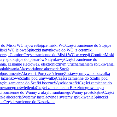
e do Miski WC lejowe
Stojące miski WC
Części zamienne do Stojące
Miski WC lejowe
Spłuczki natynkowe do WC, z ceramiki
ersji Comfort
Części zamienne do Miski WC w wersji Comfort
Miski
ry spłukujące do pisuarów
Natynkowy
Części zamienne do
ia, zasilanie sieciowe
Z elektronicznym uruchamianiem spłukiwania,
spłukiwania
Akcesoria
Inne akcesoria
Strefa
ółpostumenty
Akcesoria
Poręcze ścienne
Zestawy umywalki z szafką
 łazienkowe
Szafki pod umywalkę
Części zamienne do Szafki pod
zęści zamienne do Szafki boczne
Wysokie szafki
Części zamienne do
growanego oświetlenia
Części zamienne do Bez zintegrowanego
ci zamienne do Wanny z akrylu sanitarnego
Wanny prostokątne
Części
ałe akcesoria
Systemy instalacyjne i systemy spłukiwania
Spłuczki
ne
Części zamienne do Nasadzane