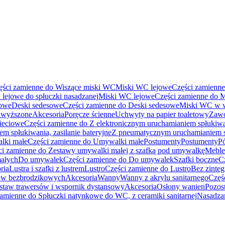
ęści zamienne do Wiszące miski WC
Miski WC lejowe
Części zamienn
lejowe do spłuczki nasadzanej
Miski WC lejowe
Części zamienne do 
sowe
Deski sedesowe
Części zamienne do Deski sedesowe
Miski WC w w
dwyższone
Akcesoria
Poręcze ścienne
Uchwyty na papier toaletowy
Zawo
sieciowe
Części zamienne do Z elektronicznym uruchamianiem spłukiwan
m spłukiwania, zasilanie bateryjne
Z pneumatycznym uruchamianiem 
lki małe
Części zamienne do Umywalki małe
Postumenty
Postumenty
P
ci zamienne do Zestawy umywalki małej z szafką pod umywalkę
Meble
ałych
Do umywalek
Części zamienne do Do umywalek
Szafki boczne
C
ria
Lustra i szafki z lustrem
Lustro
Części zamienne do Lustro
Bez zinte
ców bezbrodzikowych
Akcesoria
Wanny
Wanny z akrylu sanitarnego
Częś
staw trawersów i wspornik dystansowy
Akcesoria
Osłony wanien
Pozost
zamienne do Spłuczki natynkowe do WC, z ceramiki sanitarnej
Nasadza