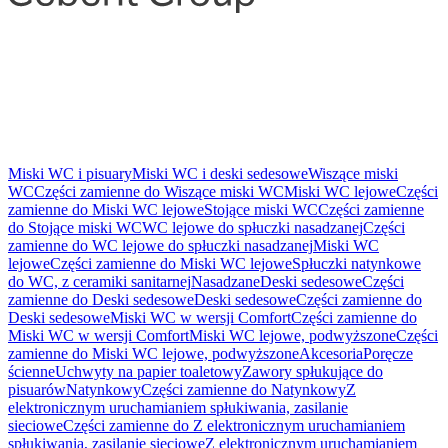
Miski WC i pisuary
Miski WC i deski sedesowe
Wiszące miski
WC
Części zamienne do Wiszące miski WC
Miski WC lejowe
Części
zamienne do Miski WC lejowe
Stojące miski WC
Części zamienne
do Stojące miski WC
WC lejowe do spłuczki nasadzanej
Części
zamienne do WC lejowe do spłuczki nasadzanej
Miski WC
lejowe
Części zamienne do Miski WC lejowe
Spłuczki natynkowe
do WC, z ceramiki sanitarnej
Nasadzane
Deski sedesowe
Części
zamienne do Deski sedesowe
Deski sedesowe
Części zamienne do
Deski sedesowe
Miski WC w wersji Comfort
Części zamienne do
Miski WC w wersji Comfort
Miski WC lejowe, podwyższone
Części
zamienne do Miski WC lejowe, podwyższone
Akcesoria
Poręcze
ścienne
Uchwyty na papier toaletowy
Zawory spłukujące do
pisuarów
Natynkowy
Części zamienne do Natynkowy
Z
elektronicznym uruchamianiem spłukiwania, zasilanie
sieciowe
Części zamienne do Z elektronicznym uruchamianiem
spłukiwania, zasilanie sieciowe
Z elektronicznym uruchamianiem