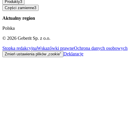
Produkty
3
Części zamienne
3
Aktualny region
Polska
©
2026
Geberit Sp. z o.o.
Stopka redakcyjna
Wskazówki prawne
Ochrona danych osobowych
Deklaracje
Zmień ustawienia plików „cookie”