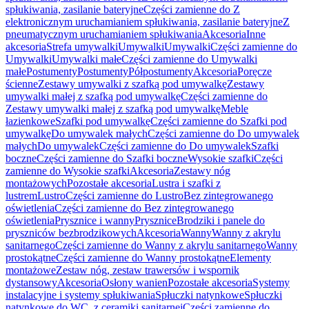
spłukiwania, zasilanie bateryjne
Części zamienne do Z
elektronicznym uruchamianiem spłukiwania, zasilanie bateryjne
Z
pneumatycznym uruchamianiem spłukiwania
Akcesoria
Inne
akcesoria
Strefa umywalki
Umywalki
Umywalki
Części zamienne do
Umywalki
Umywalki małe
Części zamienne do Umywalki
małe
Postumenty
Postumenty
Półpostumenty
Akcesoria
Poręcze
ścienne
Zestawy umywalki z szafką pod umywalkę
Zestawy
umywalki małej z szafką pod umywalkę
Części zamienne do
Zestawy umywalki małej z szafką pod umywalkę
Meble
łazienkowe
Szafki pod umywalkę
Części zamienne do Szafki pod
umywalkę
Do umywalek małych
Części zamienne do Do umywalek
małych
Do umywalek
Części zamienne do Do umywalek
Szafki
boczne
Części zamienne do Szafki boczne
Wysokie szafki
Części
zamienne do Wysokie szafki
Akcesoria
Zestawy nóg
montażowych
Pozostałe akcesoria
Lustra i szafki z
lustrem
Lustro
Części zamienne do Lustro
Bez zintegrowanego
oświetlenia
Części zamienne do Bez zintegrowanego
oświetlenia
Prysznice i wanny
Prysznice
Brodziki i panele do
pryszniców bezbrodzikowych
Akcesoria
Wanny
Wanny z akrylu
sanitarnego
Części zamienne do Wanny z akrylu sanitarnego
Wanny
prostokątne
Części zamienne do Wanny prostokątne
Elementy
montażowe
Zestaw nóg, zestaw trawersów i wspornik
dystansowy
Akcesoria
Osłony wanien
Pozostałe akcesoria
Systemy
instalacyjne i systemy spłukiwania
Spłuczki natynkowe
Spłuczki
natynkowe do WC, z ceramiki sanitarnej
Części zamienne do