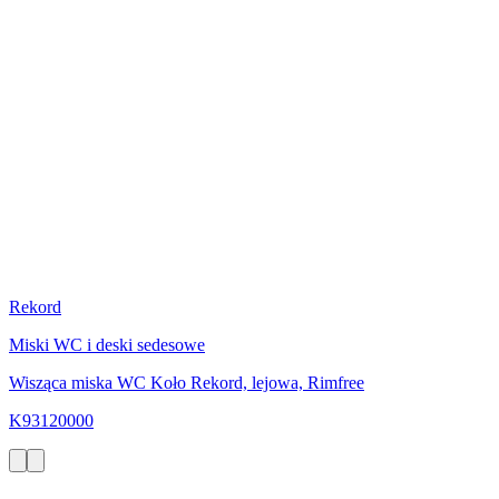
Rekord
Miski WC i deski sedesowe
Wisząca miska WC Koło Rekord, lejowa, Rimfree
K93120000