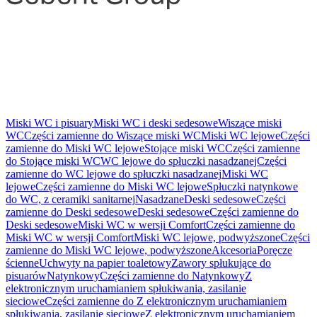
Miski WC i pisuary
Miski WC i deski sedesowe
Wiszące miski
WC
Części zamienne do Wiszące miski WC
Miski WC lejowe
Części
zamienne do Miski WC lejowe
Stojące miski WC
Części zamienne
do Stojące miski WC
WC lejowe do spłuczki nasadzanej
Części
zamienne do WC lejowe do spłuczki nasadzanej
Miski WC
lejowe
Części zamienne do Miski WC lejowe
Spłuczki natynkowe
do WC, z ceramiki sanitarnej
Nasadzane
Deski sedesowe
Części
zamienne do Deski sedesowe
Deski sedesowe
Części zamienne do
Deski sedesowe
Miski WC w wersji Comfort
Części zamienne do
Miski WC w wersji Comfort
Miski WC lejowe, podwyższone
Części
zamienne do Miski WC lejowe, podwyższone
Akcesoria
Poręcze
ścienne
Uchwyty na papier toaletowy
Zawory spłukujące do
pisuarów
Natynkowy
Części zamienne do Natynkowy
Z
elektronicznym uruchamianiem spłukiwania, zasilanie
sieciowe
Części zamienne do Z elektronicznym uruchamianiem
spłukiwania, zasilanie sieciowe
Z elektronicznym uruchamianiem