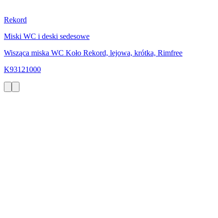
Rekord
Miski WC i deski sedesowe
Wisząca miska WC Koło Rekord, lejowa, krótka, Rimfree
K93121000