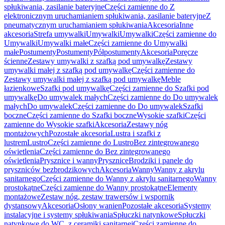
spłukiwania, zasilanie bateryjne
Części zamienne do Z
elektronicznym uruchamianiem spłukiwania, zasilanie bateryjne
Z
pneumatycznym uruchamianiem spłukiwania
Akcesoria
Inne
akcesoria
Strefa umywalki
Umywalki
Umywalki
Części zamienne do
Umywalki
Umywalki małe
Części zamienne do Umywalki
małe
Postumenty
Postumenty
Półpostumenty
Akcesoria
Poręcze
ścienne
Zestawy umywalki z szafką pod umywalkę
Zestawy
umywalki małej z szafką pod umywalkę
Części zamienne do
Zestawy umywalki małej z szafką pod umywalkę
Meble
łazienkowe
Szafki pod umywalkę
Części zamienne do Szafki pod
umywalkę
Do umywalek małych
Części zamienne do Do umywalek
małych
Do umywalek
Części zamienne do Do umywalek
Szafki
boczne
Części zamienne do Szafki boczne
Wysokie szafki
Części
zamienne do Wysokie szafki
Akcesoria
Zestawy nóg
montażowych
Pozostałe akcesoria
Lustra i szafki z
lustrem
Lustro
Części zamienne do Lustro
Bez zintegrowanego
oświetlenia
Części zamienne do Bez zintegrowanego
oświetlenia
Prysznice i wanny
Prysznice
Brodziki i panele do
pryszniców bezbrodzikowych
Akcesoria
Wanny
Wanny z akrylu
sanitarnego
Części zamienne do Wanny z akrylu sanitarnego
Wanny
prostokątne
Części zamienne do Wanny prostokątne
Elementy
montażowe
Zestaw nóg, zestaw trawersów i wspornik
dystansowy
Akcesoria
Osłony wanien
Pozostałe akcesoria
Systemy
instalacyjne i systemy spłukiwania
Spłuczki natynkowe
Spłuczki
natynkowe do WC, z ceramiki sanitarnej
Części zamienne do