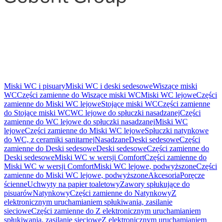
Miski WC i pisuary
Miski WC i deski sedesowe
Wiszące miski
WC
Części zamienne do Wiszące miski WC
Miski WC lejowe
Części
zamienne do Miski WC lejowe
Stojące miski WC
Części zamienne
do Stojące miski WC
WC lejowe do spłuczki nasadzanej
Części
zamienne do WC lejowe do spłuczki nasadzanej
Miski WC
lejowe
Części zamienne do Miski WC lejowe
Spłuczki natynkowe
do WC, z ceramiki sanitarnej
Nasadzane
Deski sedesowe
Części
zamienne do Deski sedesowe
Deski sedesowe
Części zamienne do
Deski sedesowe
Miski WC w wersji Comfort
Części zamienne do
Miski WC w wersji Comfort
Miski WC lejowe, podwyższone
Części
zamienne do Miski WC lejowe, podwyższone
Akcesoria
Poręcze
ścienne
Uchwyty na papier toaletowy
Zawory spłukujące do
pisuarów
Natynkowy
Części zamienne do Natynkowy
Z
elektronicznym uruchamianiem spłukiwania, zasilanie
sieciowe
Części zamienne do Z elektronicznym uruchamianiem
spłukiwania, zasilanie sieciowe
Z elektronicznym uruchamianiem