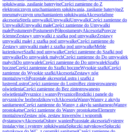
spłukiwania, zasilanie bateryjne
Części zamienne do Z
elektronicznym uruchamianiem spłukiwania, zasilanie bateryjne
Z
pneumatycznym uruchamianiem spłukiwania
Akcesoria
Inne
akcesoria
Strefa umywalki
Umywalki
Umywalki
Części zamienne do
Umywalki
Umywalki małe
Części zamienne do Umywalki
małe
Postumenty
Postumenty
Półpostumenty
Akcesoria
Poręcze
ścienne
Zestawy umywalki z szafką pod umywalkę
Zestawy
umywalki małej z szafką pod umywalkę
Części zamienne do
Zestawy umywalki małej z szafką pod umywalkę
Meble
łazienkowe
Szafki pod umywalkę
Części zamienne do Szafki pod
umywalkę
Do umywalek małych
Części zamienne do Do umywalek
małych
Do umywalek
Części zamienne do Do umywalek
Szafki
boczne
Części zamienne do Szafki boczne
Wysokie szafki
Części
zamienne do Wysokie szafki
Akcesoria
Zestawy nóg
montażowych
Pozostałe akcesoria
Lustra i szafki z
lustrem
Lustro
Części zamienne do Lustro
Bez zintegrowanego
oświetlenia
Części zamienne do Bez zintegrowanego
oświetlenia
Prysznice i wanny
Prysznice
Brodziki i panele do
pryszniców bezbrodzikowych
Akcesoria
Wanny
Wanny z akrylu
sanitarnego
Części zamienne do Wanny z akrylu sanitarnego
Wanny
prostokątne
Części zamienne do Wanny prostokątne
Elementy
montażowe
Zestaw nóg, zestaw trawersów i wspornik
dystansowy
Akcesoria
Osłony wanien
Pozostałe akcesoria
Systemy
instalacyjne i systemy spłukiwania
Spłuczki natynkowe
Spłuczki
natynkowe do WC, z ceramiki sanitarnej
Części zamienne do