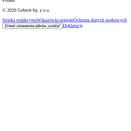
Polska
©
2026
Geberit Sp. z o.o.
Stopka redakcyjna
Wskazówki prawne
Ochrona danych osobowych
Deklaracje
Zmień ustawienia plików „cookie”