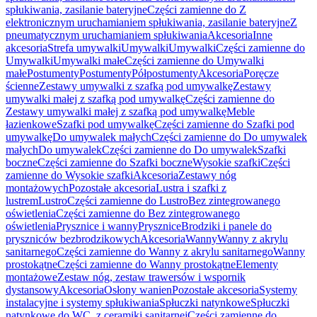
spłukiwania, zasilanie bateryjne
Części zamienne do Z
elektronicznym uruchamianiem spłukiwania, zasilanie bateryjne
Z
pneumatycznym uruchamianiem spłukiwania
Akcesoria
Inne
akcesoria
Strefa umywalki
Umywalki
Umywalki
Części zamienne do
Umywalki
Umywalki małe
Części zamienne do Umywalki
małe
Postumenty
Postumenty
Półpostumenty
Akcesoria
Poręcze
ścienne
Zestawy umywalki z szafką pod umywalkę
Zestawy
umywalki małej z szafką pod umywalkę
Części zamienne do
Zestawy umywalki małej z szafką pod umywalkę
Meble
łazienkowe
Szafki pod umywalkę
Części zamienne do Szafki pod
umywalkę
Do umywalek małych
Części zamienne do Do umywalek
małych
Do umywalek
Części zamienne do Do umywalek
Szafki
boczne
Części zamienne do Szafki boczne
Wysokie szafki
Części
zamienne do Wysokie szafki
Akcesoria
Zestawy nóg
montażowych
Pozostałe akcesoria
Lustra i szafki z
lustrem
Lustro
Części zamienne do Lustro
Bez zintegrowanego
oświetlenia
Części zamienne do Bez zintegrowanego
oświetlenia
Prysznice i wanny
Prysznice
Brodziki i panele do
pryszniców bezbrodzikowych
Akcesoria
Wanny
Wanny z akrylu
sanitarnego
Części zamienne do Wanny z akrylu sanitarnego
Wanny
prostokątne
Części zamienne do Wanny prostokątne
Elementy
montażowe
Zestaw nóg, zestaw trawersów i wspornik
dystansowy
Akcesoria
Osłony wanien
Pozostałe akcesoria
Systemy
instalacyjne i systemy spłukiwania
Spłuczki natynkowe
Spłuczki
natynkowe do WC, z ceramiki sanitarnej
Części zamienne do