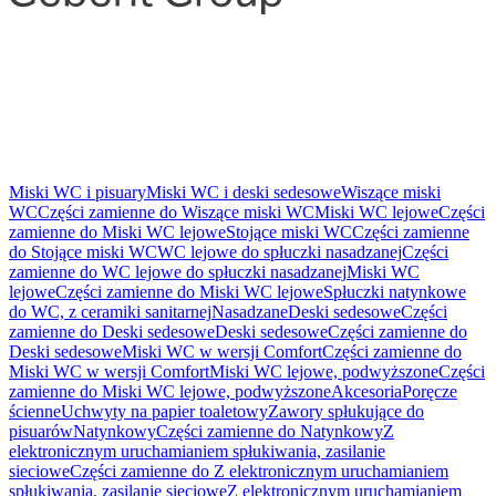
Miski WC i pisuary
Miski WC i deski sedesowe
Wiszące miski
WC
Części zamienne do Wiszące miski WC
Miski WC lejowe
Części
zamienne do Miski WC lejowe
Stojące miski WC
Części zamienne
do Stojące miski WC
WC lejowe do spłuczki nasadzanej
Części
zamienne do WC lejowe do spłuczki nasadzanej
Miski WC
lejowe
Części zamienne do Miski WC lejowe
Spłuczki natynkowe
do WC, z ceramiki sanitarnej
Nasadzane
Deski sedesowe
Części
zamienne do Deski sedesowe
Deski sedesowe
Części zamienne do
Deski sedesowe
Miski WC w wersji Comfort
Części zamienne do
Miski WC w wersji Comfort
Miski WC lejowe, podwyższone
Części
zamienne do Miski WC lejowe, podwyższone
Akcesoria
Poręcze
ścienne
Uchwyty na papier toaletowy
Zawory spłukujące do
pisuarów
Natynkowy
Części zamienne do Natynkowy
Z
elektronicznym uruchamianiem spłukiwania, zasilanie
sieciowe
Części zamienne do Z elektronicznym uruchamianiem
spłukiwania, zasilanie sieciowe
Z elektronicznym uruchamianiem