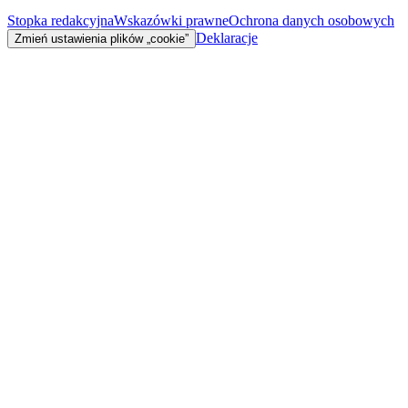
Stopka redakcyjna
Wskazówki prawne
Ochrona danych osobowych
Deklaracje
Zmień ustawienia plików „cookie”