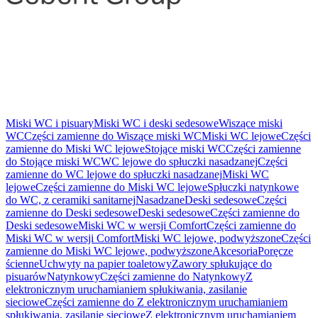
Miski WC i pisuary
Miski WC i deski sedesowe
Wiszące miski
WC
Części zamienne do Wiszące miski WC
Miski WC lejowe
Części
zamienne do Miski WC lejowe
Stojące miski WC
Części zamienne
do Stojące miski WC
WC lejowe do spłuczki nasadzanej
Części
zamienne do WC lejowe do spłuczki nasadzanej
Miski WC
lejowe
Części zamienne do Miski WC lejowe
Spłuczki natynkowe
do WC, z ceramiki sanitarnej
Nasadzane
Deski sedesowe
Części
zamienne do Deski sedesowe
Deski sedesowe
Części zamienne do
Deski sedesowe
Miski WC w wersji Comfort
Części zamienne do
Miski WC w wersji Comfort
Miski WC lejowe, podwyższone
Części
zamienne do Miski WC lejowe, podwyższone
Akcesoria
Poręcze
ścienne
Uchwyty na papier toaletowy
Zawory spłukujące do
pisuarów
Natynkowy
Części zamienne do Natynkowy
Z
elektronicznym uruchamianiem spłukiwania, zasilanie
sieciowe
Części zamienne do Z elektronicznym uruchamianiem
spłukiwania, zasilanie sieciowe
Z elektronicznym uruchamianiem