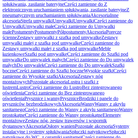
spłukiwania, zasilanie bateryjne
Części zamienne do Z
elektronicznym uruchamianiem spłukiwania, zasilanie bateryjne
Z
pneumatycznym uruchamianiem spłukiwania
Akcesoria
Inne
akcesoria
Strefa umywalki
Umywalki
Umywalki
Części zamienne do
Umywalki
Umywalki małe
Części zamienne do Umywalki
małe
Postumenty
Postumenty
Półpostumenty
Akcesoria
Poręcze
ścienne
Zestawy umywalki z szafką pod umywalkę
Zestawy
umywalki małej z szafką pod umywalkę
Części zamienne do
Zestawy umywalki małej z szafką pod umywalkę
Meble
łazienkowe
Szafki pod umywalkę
Części zamienne do Szafki pod
umywalkę
Do umywalek małych
Części zamienne do Do umywalek
małych
Do umywalek
Części zamienne do Do umywalek
Szafki
boczne
Części zamienne do Szafki boczne
Wysokie szafki
Części
zamienne do Wysokie szafki
Akcesoria
Zestawy nóg
montażowych
Pozostałe akcesoria
Lustra i szafki z
lustrem
Lustro
Części zamienne do Lustro
Bez zintegrowanego
oświetlenia
Części zamienne do Bez zintegrowanego
oświetlenia
Prysznice i wanny
Prysznice
Brodziki i panele do
pryszniców bezbrodzikowych
Akcesoria
Wanny
Wanny z akrylu
sanitarnego
Części zamienne do Wanny z akrylu sanitarnego
Wanny
prostokątne
Części zamienne do Wanny prostokątne
Elementy
montażowe
Zestaw nóg, zestaw trawersów i wspornik
dystansowy
Akcesoria
Osłony wanien
Pozostałe akcesoria
Systemy
instalacyjne i systemy spłukiwania
Spłuczki natynkowe
Spłuczki
natynkowe do WC, z ceramiki sanitarnej
Części zamienne do