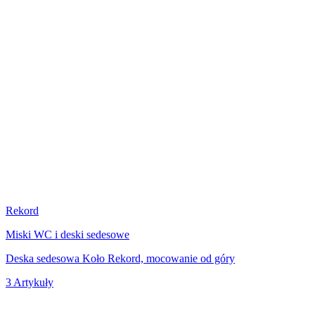
Rekord
R
Miski WC i deski sedesowe
M
Deska sedesowa Koło Rekord, mocowanie od góry
D
3 Artykuły
Z