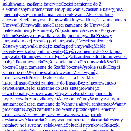
spłukiwania, zasilanie bateryjne
Części zamienne do Z
elektronicznym uruchamianiem spłukiwania, zasilanie bateryjne
Z
pneumatycznym uruchamianiem spłukiwania
Akcesoria
Inne
akcesoria
Strefa umywalki
Umywalki
Umywalki
Części zamienne do
Umywalki
Umywalki małe
Części zamienne do Umywalki
małe
Postumenty
Postumenty
Półpostumenty
Akcesoria
Poręcze
ścienne
Zestawy umywalki z szafką pod umywalkę
Zestawy
umywalki małej z szafką pod umywalkę
Części zamienne do
Zestawy umywalki małej z szafką pod umywalkę
Meble
łazienkowe
Szafki pod umywalkę
Części zamienne do Szafki pod
umywalkę
Do umywalek małych
Części zamienne do Do umywalek
małych
Do umywalek
Części zamienne do Do umywalek
Szafki
boczne
Części zamienne do Szafki boczne
Wysokie szafki
Części
zamienne do Wysokie szafki
Akcesoria
Zestawy nóg
montażowych
Pozostałe akcesoria
Lustra i szafki z
lustrem
Lustro
Części zamienne do Lustro
Bez zintegrowanego
oświetlenia
Części zamienne do Bez zintegrowanego
oświetlenia
Prysznice i wanny
Prysznice
Brodziki i panele do
pryszniców bezbrodzikowych
Akcesoria
Wanny
Wanny z akrylu
sanitarnego
Części zamienne do Wanny z akrylu sanitarnego
Wanny
prostokątne
Części zamienne do Wanny prostokątne
Elementy
montażowe
Zestaw nóg, zestaw trawersów i wspornik
dystansowy
Akcesoria
Osłony wanien
Pozostałe akcesoria
Systemy
instalacyjne i systemy spłukiwania
Spłuczki natynkowe
Spłuczki
natynkowe do WC, z ceramiki sanitarnej
Części zamienne do