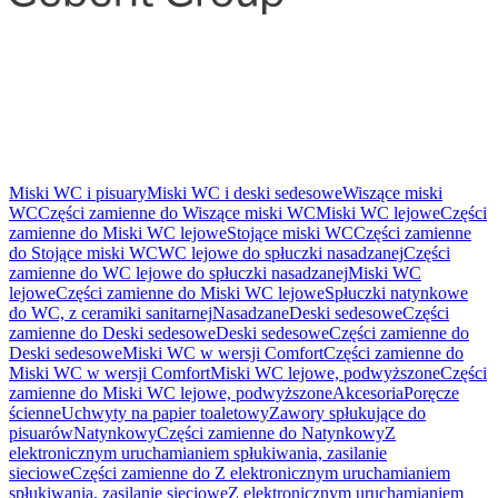
Miski WC i pisuary
Miski WC i deski sedesowe
Wiszące miski
WC
Części zamienne do Wiszące miski WC
Miski WC lejowe
Części
zamienne do Miski WC lejowe
Stojące miski WC
Części zamienne
do Stojące miski WC
WC lejowe do spłuczki nasadzanej
Części
zamienne do WC lejowe do spłuczki nasadzanej
Miski WC
lejowe
Części zamienne do Miski WC lejowe
Spłuczki natynkowe
do WC, z ceramiki sanitarnej
Nasadzane
Deski sedesowe
Części
zamienne do Deski sedesowe
Deski sedesowe
Części zamienne do
Deski sedesowe
Miski WC w wersji Comfort
Części zamienne do
Miski WC w wersji Comfort
Miski WC lejowe, podwyższone
Części
zamienne do Miski WC lejowe, podwyższone
Akcesoria
Poręcze
ścienne
Uchwyty na papier toaletowy
Zawory spłukujące do
pisuarów
Natynkowy
Części zamienne do Natynkowy
Z
elektronicznym uruchamianiem spłukiwania, zasilanie
sieciowe
Części zamienne do Z elektronicznym uruchamianiem
spłukiwania, zasilanie sieciowe
Z elektronicznym uruchamianiem