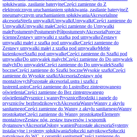
spłukiwania, zasilanie bateryjne
Części zamienne do Z
elektronicznym uruchamianiem spłukiwania, zasilanie bateryjne
Z
pneumatycznym uruchamianiem spłukiwania
Akcesoria
Inne
akcesoria
Strefa umywalki
Umywalki
Umywalki
Części zamienne do
Umywalki
Umywalki małe
Części zamienne do Umywalki
małe
Postumenty
Postumenty
Półpostumenty
Akcesoria
Poręcze
ścienne
Zestawy umywalki z szafką pod umywalkę
Zestawy
umywalki małej z szafką pod umywalkę
Części zamienne do
Zestawy umywalki małej z szafką pod umywalkę
Meble
łazienkowe
Szafki pod umywalkę
Części zamienne do Szafki pod
umywalkę
Do umywalek małych
Części zamienne do Do umywalek
małych
Do umywalek
Części zamienne do Do umywalek
Szafki
boczne
Części zamienne do Szafki boczne
Wysokie szafki
Części
zamienne do Wysokie szafki
Akcesoria
Zestawy nóg
montażowych
Pozostałe akcesoria
Lustra i szafki z
lustrem
Lustro
Części zamienne do Lustro
Bez zintegrowanego
oświetlenia
Części zamienne do Bez zintegrowanego
oświetlenia
Prysznice i wanny
Prysznice
Brodziki i panele do
pryszniców bezbrodzikowych
Akcesoria
Wanny
Wanny z akrylu
sanitarnego
Części zamienne do Wanny z akrylu sanitarnego
Wanny
prostokątne
Części zamienne do Wanny prostokątne
Elementy
montażowe
Zestaw nóg, zestaw trawersów i wspornik
dystansowy
Akcesoria
Osłony wanien
Pozostałe akcesoria
Systemy
instalacyjne i systemy spłukiwania
Spłuczki natynkowe
Spłuczki
natynkowe do WC, z ceramiki sanitarnej
Części zamienne do