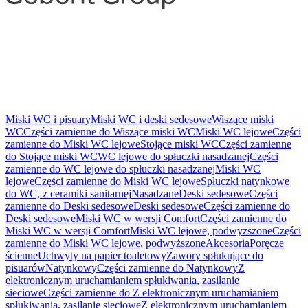
Miski WC i pisuary
Miski WC i deski sedesowe
Wiszące miski
WC
Części zamienne do Wiszące miski WC
Miski WC lejowe
Części
zamienne do Miski WC lejowe
Stojące miski WC
Części zamienne
do Stojące miski WC
WC lejowe do spłuczki nasadzanej
Części
zamienne do WC lejowe do spłuczki nasadzanej
Miski WC
lejowe
Części zamienne do Miski WC lejowe
Spłuczki natynkowe
do WC, z ceramiki sanitarnej
Nasadzane
Deski sedesowe
Części
zamienne do Deski sedesowe
Deski sedesowe
Części zamienne do
Deski sedesowe
Miski WC w wersji Comfort
Części zamienne do
Miski WC w wersji Comfort
Miski WC lejowe, podwyższone
Części
zamienne do Miski WC lejowe, podwyższone
Akcesoria
Poręcze
ścienne
Uchwyty na papier toaletowy
Zawory spłukujące do
pisuarów
Natynkowy
Części zamienne do Natynkowy
Z
elektronicznym uruchamianiem spłukiwania, zasilanie
sieciowe
Części zamienne do Z elektronicznym uruchamianiem
spłukiwania, zasilanie sieciowe
Z elektronicznym uruchamianiem