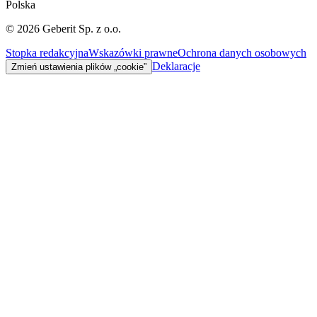
Polska
©
2026
Geberit Sp. z o.o.
Stopka redakcyjna
Wskazówki prawne
Ochrona danych osobowych
Deklaracje
Zmień ustawienia plików „cookie”