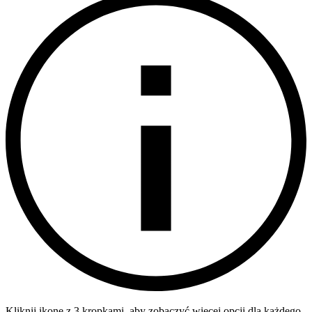
Kliknij ikonę z 3 kropkami, aby zobaczyć więcej opcji dla każdego