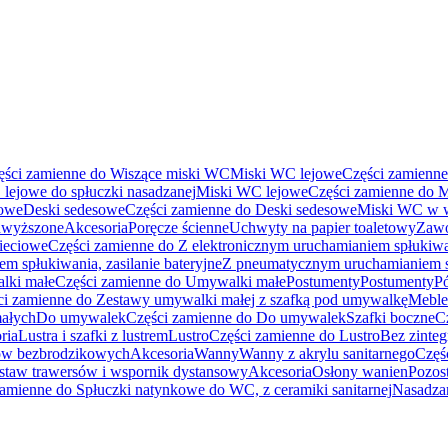
ęści zamienne do Wiszące miski WC
Miski WC lejowe
Części zamienn
lejowe do spłuczki nasadzanej
Miski WC lejowe
Części zamienne do 
sowe
Deski sedesowe
Części zamienne do Deski sedesowe
Miski WC w w
dwyższone
Akcesoria
Poręcze ścienne
Uchwyty na papier toaletowy
Zawo
sieciowe
Części zamienne do Z elektronicznym uruchamianiem spłukiwan
m spłukiwania, zasilanie bateryjne
Z pneumatycznym uruchamianiem 
lki małe
Części zamienne do Umywalki małe
Postumenty
Postumenty
P
ci zamienne do Zestawy umywalki małej z szafką pod umywalkę
Meble
ałych
Do umywalek
Części zamienne do Do umywalek
Szafki boczne
C
ria
Lustra i szafki z lustrem
Lustro
Części zamienne do Lustro
Bez zinte
ców bezbrodzikowych
Akcesoria
Wanny
Wanny z akrylu sanitarnego
Częś
staw trawersów i wspornik dystansowy
Akcesoria
Osłony wanien
Pozost
zamienne do Spłuczki natynkowe do WC, z ceramiki sanitarnej
Nasadza