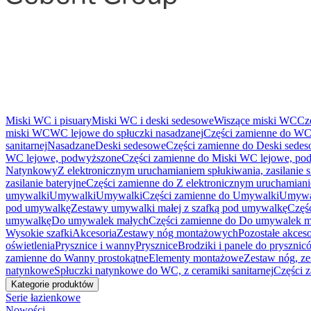
Miski WC i pisuary
Miski WC i deski sedesowe
Wiszące miski WC
Cz
miski WC
WC lejowe do spłuczki nasadzanej
Części zamienne do WC 
sanitarnej
Nasadzane
Deski sedesowe
Części zamienne do Deski sede
WC lejowe, podwyższone
Części zamienne do Miski WC lejowe, po
Natynkowy
Z elektronicznym uruchamianiem spłukiwania, zasilanie 
zasilanie bateryjne
Części zamienne do Z elektronicznym uruchamianie
umywalki
Umywalki
Umywalki
Części zamienne do Umywalki
Umywa
pod umywalkę
Zestawy umywalki małej z szafką pod umywalkę
Częś
umywalkę
Do umywalek małych
Części zamienne do Do umywalek m
Wysokie szafki
Akcesoria
Zestawy nóg montażowych
Pozostałe akceso
oświetlenia
Prysznice i wanny
Prysznice
Brodziki i panele do pryszni
zamienne do Wanny prostokątne
Elementy montażowe
Zestaw nóg, ze
natynkowe
Spłuczki natynkowe do WC, z ceramiki sanitarnej
Części 
Kategorie produktów
Serie łazienkowe
Nowości