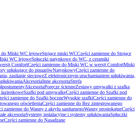
e do Miski WC lejowe
Stojące miski WC
Części zamienne do Stojące
Miski WC lejowe
Spłuczki natynkowe do WC, z ceramiki
ersji Comfort
Części zamienne do Miski WC w wersji Comfort
Miski
ry spłukujące do pisuarów
Natynkowy
Części zamienne do
ia, zasilanie sieciowe
Z elektronicznym uruchamianiem spłukiwania,
spłukiwania
Akcesoria
Inne akcesoria
Strefa
ółpostumenty
Akcesoria
Poręcze ścienne
Zestawy umywalki z szafką
 łazienkowe
Szafki pod umywalkę
Części zamienne do Szafki pod
zęści zamienne do Szafki boczne
Wysokie szafki
Części zamienne do
growanego oświetlenia
Części zamienne do Bez zintegrowanego
ci zamienne do Wanny z akrylu sanitarnego
Wanny prostokątne
Części
ałe akcesoria
Systemy instalacyjne i systemy spłukiwania
Spłuczki
ne
Części zamienne do Nasadzane