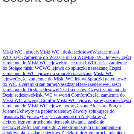
Miski WC i pisuary
Miski WC i deski sedesowe
Wiszące miski
WC
Części zamienne do Wiszące miski WC
Miski WC lejowe
Części
zamienne do Miski WC lejowe
Stojące miski WC
Części zamienne
do Stojące miski WC
WC lejowe do spłuczki nasadzanej
Części
zamienne do WC lejowe do spłuczki nasadzanej
Miski WC
lejowe
Części zamienne do Miski WC lejowe
Spłuczki natynkowe
do WC, z ceramiki sanitarnej
Nasadzane
Deski sedesowe
Części
zamienne do Deski sedesowe
Deski sedesowe
Części zamienne do
Deski sedesowe
Miski WC w wersji Comfort
Części zamienne do
Miski WC w wersji Comfort
Miski WC lejowe, podwyższone
Części
zamienne do Miski WC lejowe, podwyższone
Akcesoria
Poręcze
ścienne
Uchwyty na papier toaletowy
Zawory spłukujące do
pisuarów
Natynkowy
Części zamienne do Natynkowy
Z
elektronicznym uruchamianiem spłukiwania, zasilanie
sieciowe
Części zamienne do Z elektronicznym uruchamianiem
spłukiwania, zasilanie sieciowe
Z elektronicznym uruchamianiem