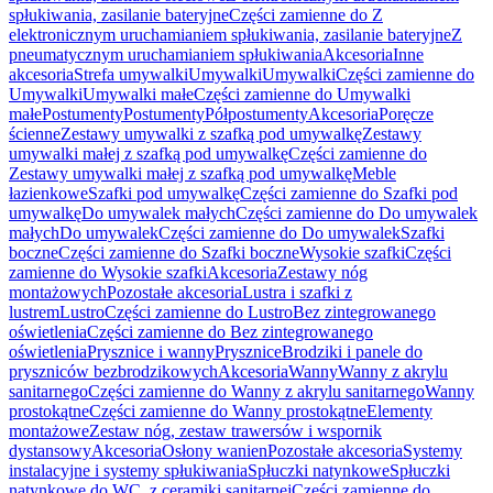
spłukiwania, zasilanie bateryjne
Części zamienne do Z
elektronicznym uruchamianiem spłukiwania, zasilanie bateryjne
Z
pneumatycznym uruchamianiem spłukiwania
Akcesoria
Inne
akcesoria
Strefa umywalki
Umywalki
Umywalki
Części zamienne do
Umywalki
Umywalki małe
Części zamienne do Umywalki
małe
Postumenty
Postumenty
Półpostumenty
Akcesoria
Poręcze
ścienne
Zestawy umywalki z szafką pod umywalkę
Zestawy
umywalki małej z szafką pod umywalkę
Części zamienne do
Zestawy umywalki małej z szafką pod umywalkę
Meble
łazienkowe
Szafki pod umywalkę
Części zamienne do Szafki pod
umywalkę
Do umywalek małych
Części zamienne do Do umywalek
małych
Do umywalek
Części zamienne do Do umywalek
Szafki
boczne
Części zamienne do Szafki boczne
Wysokie szafki
Części
zamienne do Wysokie szafki
Akcesoria
Zestawy nóg
montażowych
Pozostałe akcesoria
Lustra i szafki z
lustrem
Lustro
Części zamienne do Lustro
Bez zintegrowanego
oświetlenia
Części zamienne do Bez zintegrowanego
oświetlenia
Prysznice i wanny
Prysznice
Brodziki i panele do
pryszniców bezbrodzikowych
Akcesoria
Wanny
Wanny z akrylu
sanitarnego
Części zamienne do Wanny z akrylu sanitarnego
Wanny
prostokątne
Części zamienne do Wanny prostokątne
Elementy
montażowe
Zestaw nóg, zestaw trawersów i wspornik
dystansowy
Akcesoria
Osłony wanien
Pozostałe akcesoria
Systemy
instalacyjne i systemy spłukiwania
Spłuczki natynkowe
Spłuczki
natynkowe do WC, z ceramiki sanitarnej
Części zamienne do