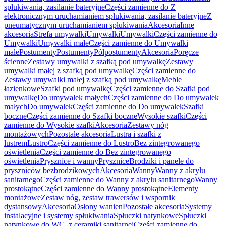
spłukiwania, zasilanie bateryjne
Części zamienne do Z
elektronicznym uruchamianiem spłukiwania, zasilanie bateryjne
Z
pneumatycznym uruchamianiem spłukiwania
Akcesoria
Inne
akcesoria
Strefa umywalki
Umywalki
Umywalki
Części zamienne do
Umywalki
Umywalki małe
Części zamienne do Umywalki
małe
Postumenty
Postumenty
Półpostumenty
Akcesoria
Poręcze
ścienne
Zestawy umywalki z szafką pod umywalkę
Zestawy
umywalki małej z szafką pod umywalkę
Części zamienne do
Zestawy umywalki małej z szafką pod umywalkę
Meble
łazienkowe
Szafki pod umywalkę
Części zamienne do Szafki pod
umywalkę
Do umywalek małych
Części zamienne do Do umywalek
małych
Do umywalek
Części zamienne do Do umywalek
Szafki
boczne
Części zamienne do Szafki boczne
Wysokie szafki
Części
zamienne do Wysokie szafki
Akcesoria
Zestawy nóg
montażowych
Pozostałe akcesoria
Lustra i szafki z
lustrem
Lustro
Części zamienne do Lustro
Bez zintegrowanego
oświetlenia
Części zamienne do Bez zintegrowanego
oświetlenia
Prysznice i wanny
Prysznice
Brodziki i panele do
pryszniców bezbrodzikowych
Akcesoria
Wanny
Wanny z akrylu
sanitarnego
Części zamienne do Wanny z akrylu sanitarnego
Wanny
prostokątne
Części zamienne do Wanny prostokątne
Elementy
montażowe
Zestaw nóg, zestaw trawersów i wspornik
dystansowy
Akcesoria
Osłony wanien
Pozostałe akcesoria
Systemy
instalacyjne i systemy spłukiwania
Spłuczki natynkowe
Spłuczki
natynkowe do WC, z ceramiki sanitarnej
Części zamienne do