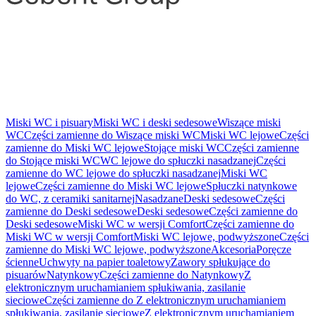
Miski WC i pisuary
Miski WC i deski sedesowe
Wiszące miski
WC
Części zamienne do Wiszące miski WC
Miski WC lejowe
Części
zamienne do Miski WC lejowe
Stojące miski WC
Części zamienne
do Stojące miski WC
WC lejowe do spłuczki nasadzanej
Części
zamienne do WC lejowe do spłuczki nasadzanej
Miski WC
lejowe
Części zamienne do Miski WC lejowe
Spłuczki natynkowe
do WC, z ceramiki sanitarnej
Nasadzane
Deski sedesowe
Części
zamienne do Deski sedesowe
Deski sedesowe
Części zamienne do
Deski sedesowe
Miski WC w wersji Comfort
Części zamienne do
Miski WC w wersji Comfort
Miski WC lejowe, podwyższone
Części
zamienne do Miski WC lejowe, podwyższone
Akcesoria
Poręcze
ścienne
Uchwyty na papier toaletowy
Zawory spłukujące do
pisuarów
Natynkowy
Części zamienne do Natynkowy
Z
elektronicznym uruchamianiem spłukiwania, zasilanie
sieciowe
Części zamienne do Z elektronicznym uruchamianiem
spłukiwania, zasilanie sieciowe
Z elektronicznym uruchamianiem