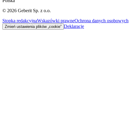
Polska
©
2026
Geberit Sp. z o.o.
Stopka redakcyjna
Wskazówki prawne
Ochrona danych osobowych
Deklaracje
Zmień ustawienia plików „cookie”