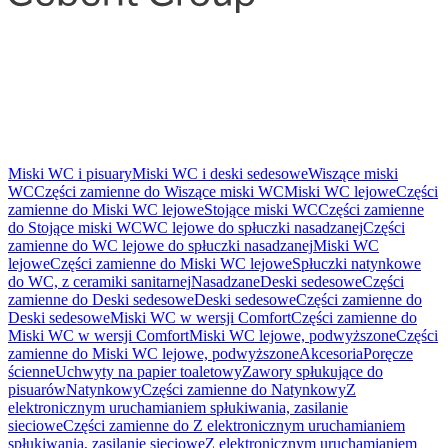
Miski WC i pisuary
Miski WC i deski sedesowe
Wiszące miski
WC
Części zamienne do Wiszące miski WC
Miski WC lejowe
Części
zamienne do Miski WC lejowe
Stojące miski WC
Części zamienne
do Stojące miski WC
WC lejowe do spłuczki nasadzanej
Części
zamienne do WC lejowe do spłuczki nasadzanej
Miski WC
lejowe
Części zamienne do Miski WC lejowe
Spłuczki natynkowe
do WC, z ceramiki sanitarnej
Nasadzane
Deski sedesowe
Części
zamienne do Deski sedesowe
Deski sedesowe
Części zamienne do
Deski sedesowe
Miski WC w wersji Comfort
Części zamienne do
Miski WC w wersji Comfort
Miski WC lejowe, podwyższone
Części
zamienne do Miski WC lejowe, podwyższone
Akcesoria
Poręcze
ścienne
Uchwyty na papier toaletowy
Zawory spłukujące do
pisuarów
Natynkowy
Części zamienne do Natynkowy
Z
elektronicznym uruchamianiem spłukiwania, zasilanie
sieciowe
Części zamienne do Z elektronicznym uruchamianiem
spłukiwania, zasilanie sieciowe
Z elektronicznym uruchamianiem