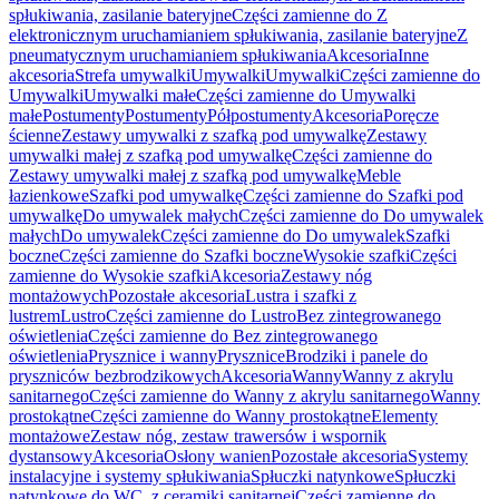
spłukiwania, zasilanie bateryjne
Części zamienne do Z
elektronicznym uruchamianiem spłukiwania, zasilanie bateryjne
Z
pneumatycznym uruchamianiem spłukiwania
Akcesoria
Inne
akcesoria
Strefa umywalki
Umywalki
Umywalki
Części zamienne do
Umywalki
Umywalki małe
Części zamienne do Umywalki
małe
Postumenty
Postumenty
Półpostumenty
Akcesoria
Poręcze
ścienne
Zestawy umywalki z szafką pod umywalkę
Zestawy
umywalki małej z szafką pod umywalkę
Części zamienne do
Zestawy umywalki małej z szafką pod umywalkę
Meble
łazienkowe
Szafki pod umywalkę
Części zamienne do Szafki pod
umywalkę
Do umywalek małych
Części zamienne do Do umywalek
małych
Do umywalek
Części zamienne do Do umywalek
Szafki
boczne
Części zamienne do Szafki boczne
Wysokie szafki
Części
zamienne do Wysokie szafki
Akcesoria
Zestawy nóg
montażowych
Pozostałe akcesoria
Lustra i szafki z
lustrem
Lustro
Części zamienne do Lustro
Bez zintegrowanego
oświetlenia
Części zamienne do Bez zintegrowanego
oświetlenia
Prysznice i wanny
Prysznice
Brodziki i panele do
pryszniców bezbrodzikowych
Akcesoria
Wanny
Wanny z akrylu
sanitarnego
Części zamienne do Wanny z akrylu sanitarnego
Wanny
prostokątne
Części zamienne do Wanny prostokątne
Elementy
montażowe
Zestaw nóg, zestaw trawersów i wspornik
dystansowy
Akcesoria
Osłony wanien
Pozostałe akcesoria
Systemy
instalacyjne i systemy spłukiwania
Spłuczki natynkowe
Spłuczki
natynkowe do WC, z ceramiki sanitarnej
Części zamienne do