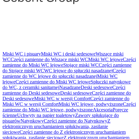
Miski WC i pisuary
Miski WC i deski sedesowe
Wiszące miski
WC
Części zamienne do Wiszące miski WC
Miski WC lejowe
Części
zamienne do Miski WC lejowe
Stojące miski WC
Części zamienne
do Stojące miski WC
WC lejowe do spłuczki nasadzanej
Części
zamienne do WC lejowe do spłuczki nasadzanej
Miski WC
lejowe
Części zamienne do Miski WC lejowe
Spłuczki natynkowe
do WC, z ceramiki sanitarnej
Nasadzane
Deski sedesowe
Części
zamienne do Deski sedesowe
Deski sedesowe
Części zamienne do
Deski sedesowe
Miski WC w wersji Comfort
Części zamienne do
Miski WC w wersji Comfort
Miski WC lejowe, podwyższone
Części
zamienne do Miski WC lejowe, podwyższone
Akcesoria
Poręcze
ścienne
Uchwyty na papier toaletowy
Zawory spłukujące do
pisuarów
Natynkowy
Części zamienne do Natynkowy
Z
elektronicznym uruchamianiem spłukiwania, zasilanie
sieciowe
Części zamienne do Z elektronicznym uruchamianiem
spłukiwania, zasilanie sieciowe
Z elektronicznym uruchamianiem