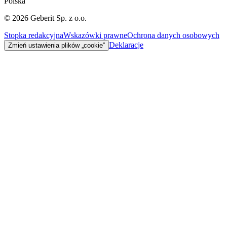
Polska
©
2026
Geberit Sp. z o.o.
Stopka redakcyjna
Wskazówki prawne
Ochrona danych osobowych
Deklaracje
Zmień ustawienia plików „cookie”