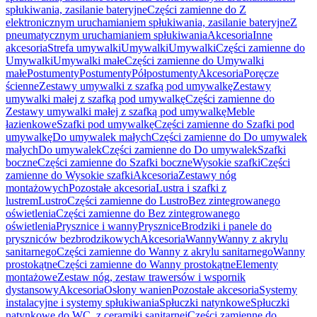
spłukiwania, zasilanie bateryjne
Części zamienne do Z
elektronicznym uruchamianiem spłukiwania, zasilanie bateryjne
Z
pneumatycznym uruchamianiem spłukiwania
Akcesoria
Inne
akcesoria
Strefa umywalki
Umywalki
Umywalki
Części zamienne do
Umywalki
Umywalki małe
Części zamienne do Umywalki
małe
Postumenty
Postumenty
Półpostumenty
Akcesoria
Poręcze
ścienne
Zestawy umywalki z szafką pod umywalkę
Zestawy
umywalki małej z szafką pod umywalkę
Części zamienne do
Zestawy umywalki małej z szafką pod umywalkę
Meble
łazienkowe
Szafki pod umywalkę
Części zamienne do Szafki pod
umywalkę
Do umywalek małych
Części zamienne do Do umywalek
małych
Do umywalek
Części zamienne do Do umywalek
Szafki
boczne
Części zamienne do Szafki boczne
Wysokie szafki
Części
zamienne do Wysokie szafki
Akcesoria
Zestawy nóg
montażowych
Pozostałe akcesoria
Lustra i szafki z
lustrem
Lustro
Części zamienne do Lustro
Bez zintegrowanego
oświetlenia
Części zamienne do Bez zintegrowanego
oświetlenia
Prysznice i wanny
Prysznice
Brodziki i panele do
pryszniców bezbrodzikowych
Akcesoria
Wanny
Wanny z akrylu
sanitarnego
Części zamienne do Wanny z akrylu sanitarnego
Wanny
prostokątne
Części zamienne do Wanny prostokątne
Elementy
montażowe
Zestaw nóg, zestaw trawersów i wspornik
dystansowy
Akcesoria
Osłony wanien
Pozostałe akcesoria
Systemy
instalacyjne i systemy spłukiwania
Spłuczki natynkowe
Spłuczki
natynkowe do WC, z ceramiki sanitarnej
Części zamienne do