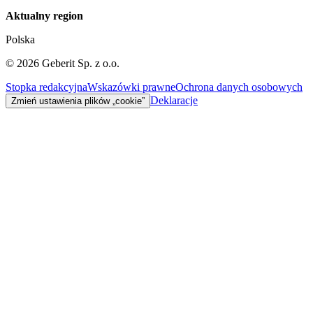
Aktualny region
Polska
©
2026
Geberit Sp. z o.o.
Stopka redakcyjna
Wskazówki prawne
Ochrona danych osobowych
Deklaracje
Zmień ustawienia plików „cookie”