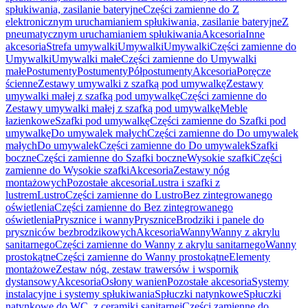
spłukiwania, zasilanie bateryjne
Części zamienne do Z
elektronicznym uruchamianiem spłukiwania, zasilanie bateryjne
Z
pneumatycznym uruchamianiem spłukiwania
Akcesoria
Inne
akcesoria
Strefa umywalki
Umywalki
Umywalki
Części zamienne do
Umywalki
Umywalki małe
Części zamienne do Umywalki
małe
Postumenty
Postumenty
Półpostumenty
Akcesoria
Poręcze
ścienne
Zestawy umywalki z szafką pod umywalkę
Zestawy
umywalki małej z szafką pod umywalkę
Części zamienne do
Zestawy umywalki małej z szafką pod umywalkę
Meble
łazienkowe
Szafki pod umywalkę
Części zamienne do Szafki pod
umywalkę
Do umywalek małych
Części zamienne do Do umywalek
małych
Do umywalek
Części zamienne do Do umywalek
Szafki
boczne
Części zamienne do Szafki boczne
Wysokie szafki
Części
zamienne do Wysokie szafki
Akcesoria
Zestawy nóg
montażowych
Pozostałe akcesoria
Lustra i szafki z
lustrem
Lustro
Części zamienne do Lustro
Bez zintegrowanego
oświetlenia
Części zamienne do Bez zintegrowanego
oświetlenia
Prysznice i wanny
Prysznice
Brodziki i panele do
pryszniców bezbrodzikowych
Akcesoria
Wanny
Wanny z akrylu
sanitarnego
Części zamienne do Wanny z akrylu sanitarnego
Wanny
prostokątne
Części zamienne do Wanny prostokątne
Elementy
montażowe
Zestaw nóg, zestaw trawersów i wspornik
dystansowy
Akcesoria
Osłony wanien
Pozostałe akcesoria
Systemy
instalacyjne i systemy spłukiwania
Spłuczki natynkowe
Spłuczki
natynkowe do WC, z ceramiki sanitarnej
Części zamienne do