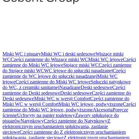
Miski WC i pisuary
Miski WC i deski sedesowe
Wiszące miski
WC
Części zamienne do Wiszące miski WC
Miski WC lejowe
Części
zamienne do Miski WC lejowe
Stojące miski WC
Części zamienne
do Stojące miski WC
WC lejowe do spłuczki nasadzanej
Części
zamienne do WC lejowe do spłuczki nasadzanej
Miski WC
lejowe
Części zamienne do Miski WC lejowe
Spłuczki natynkowe
do WC, z ceramiki sanitarnej
Nasadzane
Deski sedesowe
Części
zamienne do Deski sedesowe
Deski sedesowe
Części zamienne do
Deski sedesowe
Miski WC w wersji Comfort
Części zamienne do
Miski WC w wersji Comfort
Miski WC lejowe, podwyższone
Części
zamienne do Miski WC lejowe, podwyższone
Akcesoria
Poręcze
ścienne
Uchwyty na papier toaletowy
Zawory spłukujące do
pisuarów
Natynkowy
Części zamienne do Natynkowy
Z
elektronicznym uruchamianiem spłukiwania, zasilanie
sieciowe
Części zamienne do Z elektronicznym uruchamianiem
spłukiwania, zasilanie sieciowe
Z elektronicznym uruchamianiem