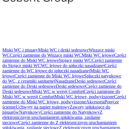
Miski WC i pisuary
Miski WC i deski sedesowe
Wiszące miski
WC
Części zamienne do Wiszące miski WC
Miski WC lejowe
Części
zamienne do Miski WC lejowe
Stojące miski WC
Części zamienne
do Stojące miski WC
WC lejowe do spłuczki nasadzanej
Części
zamienne do WC lejowe do spłuczki nasadzanej
Miski WC
lejowe
Części zamienne do Miski WC lejowe
Spłuczki natynkowe
do WC, z ceramiki sanitarnej
Nasadzane
Deski sedesowe
Części
zamienne do Deski sedesowe
Deski sedesowe
Części zamienne do
Deski sedesowe
Miski WC w wersji Comfort
Części zamienne do
Miski WC w wersji Comfort
Miski WC lejowe, podwyższone
Części
zamienne do Miski WC lejowe, podwyższone
Akcesoria
Poręcze
ścienne
Uchwyty na papier toaletowy
Zawory spłukujące do
pisuarów
Natynkowy
Części zamienne do Natynkowy
Z
elektronicznym uruchamianiem spłukiwania, zasilanie
sieciowe
Części zamienne do Z elektronicznym uruchamianiem
spłukiwania, zasilanie sieciowe
Z elektronicznym uruchamianiem