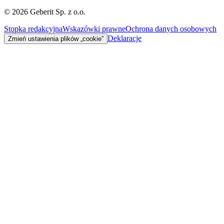
©
2026
Geberit Sp. z o.o.
Stopka redakcyjna
Wskazówki prawne
Ochrona danych osobowych
Deklaracje
Zmień ustawienia plików „cookie”