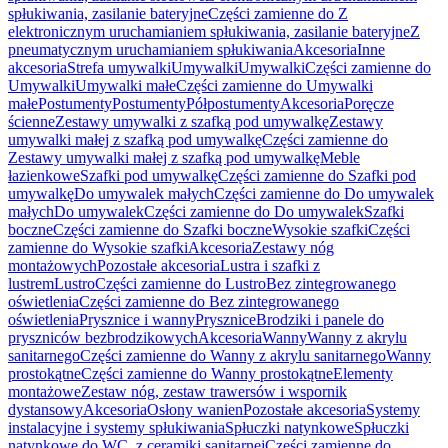
spłukiwania, zasilanie bateryjne
Części zamienne do Z
elektronicznym uruchamianiem spłukiwania, zasilanie bateryjne
Z
pneumatycznym uruchamianiem spłukiwania
Akcesoria
Inne
akcesoria
Strefa umywalki
Umywalki
Umywalki
Części zamienne do
Umywalki
Umywalki małe
Części zamienne do Umywalki
małe
Postumenty
Postumenty
Półpostumenty
Akcesoria
Poręcze
ścienne
Zestawy umywalki z szafką pod umywalkę
Zestawy
umywalki małej z szafką pod umywalkę
Części zamienne do
Zestawy umywalki małej z szafką pod umywalkę
Meble
łazienkowe
Szafki pod umywalkę
Części zamienne do Szafki pod
umywalkę
Do umywalek małych
Części zamienne do Do umywalek
małych
Do umywalek
Części zamienne do Do umywalek
Szafki
boczne
Części zamienne do Szafki boczne
Wysokie szafki
Części
zamienne do Wysokie szafki
Akcesoria
Zestawy nóg
montażowych
Pozostałe akcesoria
Lustra i szafki z
lustrem
Lustro
Części zamienne do Lustro
Bez zintegrowanego
oświetlenia
Części zamienne do Bez zintegrowanego
oświetlenia
Prysznice i wanny
Prysznice
Brodziki i panele do
pryszniców bezbrodzikowych
Akcesoria
Wanny
Wanny z akrylu
sanitarnego
Części zamienne do Wanny z akrylu sanitarnego
Wanny
prostokątne
Części zamienne do Wanny prostokątne
Elementy
montażowe
Zestaw nóg, zestaw trawersów i wspornik
dystansowy
Akcesoria
Osłony wanien
Pozostałe akcesoria
Systemy
instalacyjne i systemy spłukiwania
Spłuczki natynkowe
Spłuczki
natynkowe do WC, z ceramiki sanitarnej
Części zamienne do