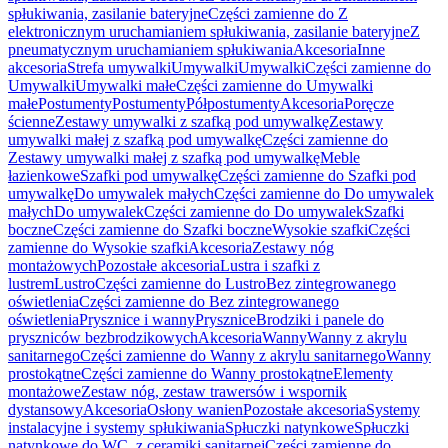
spłukiwania, zasilanie bateryjne
Części zamienne do Z
elektronicznym uruchamianiem spłukiwania, zasilanie bateryjne
Z
pneumatycznym uruchamianiem spłukiwania
Akcesoria
Inne
akcesoria
Strefa umywalki
Umywalki
Umywalki
Części zamienne do
Umywalki
Umywalki małe
Części zamienne do Umywalki
małe
Postumenty
Postumenty
Półpostumenty
Akcesoria
Poręcze
ścienne
Zestawy umywalki z szafką pod umywalkę
Zestawy
umywalki małej z szafką pod umywalkę
Części zamienne do
Zestawy umywalki małej z szafką pod umywalkę
Meble
łazienkowe
Szafki pod umywalkę
Części zamienne do Szafki pod
umywalkę
Do umywalek małych
Części zamienne do Do umywalek
małych
Do umywalek
Części zamienne do Do umywalek
Szafki
boczne
Części zamienne do Szafki boczne
Wysokie szafki
Części
zamienne do Wysokie szafki
Akcesoria
Zestawy nóg
montażowych
Pozostałe akcesoria
Lustra i szafki z
lustrem
Lustro
Części zamienne do Lustro
Bez zintegrowanego
oświetlenia
Części zamienne do Bez zintegrowanego
oświetlenia
Prysznice i wanny
Prysznice
Brodziki i panele do
pryszniców bezbrodzikowych
Akcesoria
Wanny
Wanny z akrylu
sanitarnego
Części zamienne do Wanny z akrylu sanitarnego
Wanny
prostokątne
Części zamienne do Wanny prostokątne
Elementy
montażowe
Zestaw nóg, zestaw trawersów i wspornik
dystansowy
Akcesoria
Osłony wanien
Pozostałe akcesoria
Systemy
instalacyjne i systemy spłukiwania
Spłuczki natynkowe
Spłuczki
natynkowe do WC, z ceramiki sanitarnej
Części zamienne do