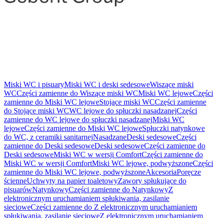
Miski WC i pisuary
Miski WC i deski sedesowe
Wiszące miski
WC
Części zamienne do Wiszące miski WC
Miski WC lejowe
Części
zamienne do Miski WC lejowe
Stojące miski WC
Części zamienne
do Stojące miski WC
WC lejowe do spłuczki nasadzanej
Części
zamienne do WC lejowe do spłuczki nasadzanej
Miski WC
lejowe
Części zamienne do Miski WC lejowe
Spłuczki natynkowe
do WC, z ceramiki sanitarnej
Nasadzane
Deski sedesowe
Części
zamienne do Deski sedesowe
Deski sedesowe
Części zamienne do
Deski sedesowe
Miski WC w wersji Comfort
Części zamienne do
Miski WC w wersji Comfort
Miski WC lejowe, podwyższone
Części
zamienne do Miski WC lejowe, podwyższone
Akcesoria
Poręcze
ścienne
Uchwyty na papier toaletowy
Zawory spłukujące do
pisuarów
Natynkowy
Części zamienne do Natynkowy
Z
elektronicznym uruchamianiem spłukiwania, zasilanie
sieciowe
Części zamienne do Z elektronicznym uruchamianiem
spłukiwania, zasilanie sieciowe
Z elektronicznym uruchamianiem