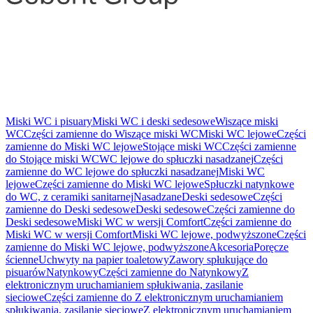
Miski WC i pisuary
Miski WC i deski sedesowe
Wiszące miski
WC
Części zamienne do Wiszące miski WC
Miski WC lejowe
Części
zamienne do Miski WC lejowe
Stojące miski WC
Części zamienne
do Stojące miski WC
WC lejowe do spłuczki nasadzanej
Części
zamienne do WC lejowe do spłuczki nasadzanej
Miski WC
lejowe
Części zamienne do Miski WC lejowe
Spłuczki natynkowe
do WC, z ceramiki sanitarnej
Nasadzane
Deski sedesowe
Części
zamienne do Deski sedesowe
Deski sedesowe
Części zamienne do
Deski sedesowe
Miski WC w wersji Comfort
Części zamienne do
Miski WC w wersji Comfort
Miski WC lejowe, podwyższone
Części
zamienne do Miski WC lejowe, podwyższone
Akcesoria
Poręcze
ścienne
Uchwyty na papier toaletowy
Zawory spłukujące do
pisuarów
Natynkowy
Części zamienne do Natynkowy
Z
elektronicznym uruchamianiem spłukiwania, zasilanie
sieciowe
Części zamienne do Z elektronicznym uruchamianiem
spłukiwania, zasilanie sieciowe
Z elektronicznym uruchamianiem