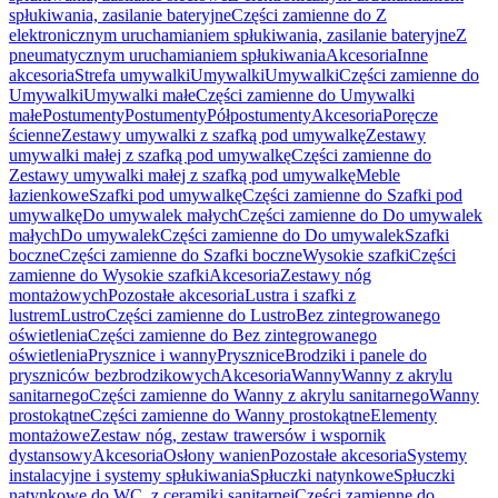
spłukiwania, zasilanie bateryjne
Części zamienne do Z
elektronicznym uruchamianiem spłukiwania, zasilanie bateryjne
Z
pneumatycznym uruchamianiem spłukiwania
Akcesoria
Inne
akcesoria
Strefa umywalki
Umywalki
Umywalki
Części zamienne do
Umywalki
Umywalki małe
Części zamienne do Umywalki
małe
Postumenty
Postumenty
Półpostumenty
Akcesoria
Poręcze
ścienne
Zestawy umywalki z szafką pod umywalkę
Zestawy
umywalki małej z szafką pod umywalkę
Części zamienne do
Zestawy umywalki małej z szafką pod umywalkę
Meble
łazienkowe
Szafki pod umywalkę
Części zamienne do Szafki pod
umywalkę
Do umywalek małych
Części zamienne do Do umywalek
małych
Do umywalek
Części zamienne do Do umywalek
Szafki
boczne
Części zamienne do Szafki boczne
Wysokie szafki
Części
zamienne do Wysokie szafki
Akcesoria
Zestawy nóg
montażowych
Pozostałe akcesoria
Lustra i szafki z
lustrem
Lustro
Części zamienne do Lustro
Bez zintegrowanego
oświetlenia
Części zamienne do Bez zintegrowanego
oświetlenia
Prysznice i wanny
Prysznice
Brodziki i panele do
pryszniców bezbrodzikowych
Akcesoria
Wanny
Wanny z akrylu
sanitarnego
Części zamienne do Wanny z akrylu sanitarnego
Wanny
prostokątne
Części zamienne do Wanny prostokątne
Elementy
montażowe
Zestaw nóg, zestaw trawersów i wspornik
dystansowy
Akcesoria
Osłony wanien
Pozostałe akcesoria
Systemy
instalacyjne i systemy spłukiwania
Spłuczki natynkowe
Spłuczki
natynkowe do WC, z ceramiki sanitarnej
Części zamienne do