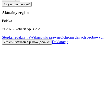
Części zamienne
2
Aktualny region
Polska
©
2026
Geberit Sp. z o.o.
Stopka redakcyjna
Wskazówki prawne
Ochrona danych osobowych
Deklaracje
Zmień ustawienia plików „cookie”