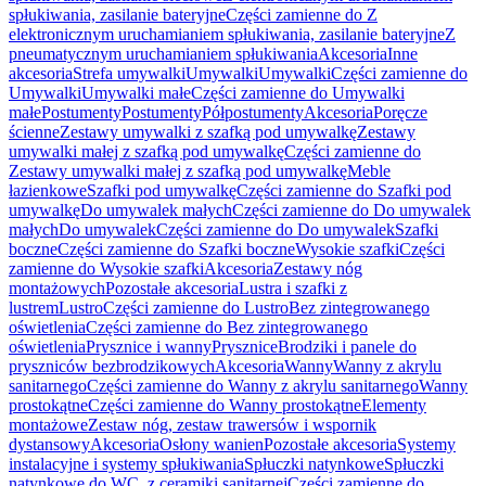
spłukiwania, zasilanie bateryjne
Części zamienne do Z
elektronicznym uruchamianiem spłukiwania, zasilanie bateryjne
Z
pneumatycznym uruchamianiem spłukiwania
Akcesoria
Inne
akcesoria
Strefa umywalki
Umywalki
Umywalki
Części zamienne do
Umywalki
Umywalki małe
Części zamienne do Umywalki
małe
Postumenty
Postumenty
Półpostumenty
Akcesoria
Poręcze
ścienne
Zestawy umywalki z szafką pod umywalkę
Zestawy
umywalki małej z szafką pod umywalkę
Części zamienne do
Zestawy umywalki małej z szafką pod umywalkę
Meble
łazienkowe
Szafki pod umywalkę
Części zamienne do Szafki pod
umywalkę
Do umywalek małych
Części zamienne do Do umywalek
małych
Do umywalek
Części zamienne do Do umywalek
Szafki
boczne
Części zamienne do Szafki boczne
Wysokie szafki
Części
zamienne do Wysokie szafki
Akcesoria
Zestawy nóg
montażowych
Pozostałe akcesoria
Lustra i szafki z
lustrem
Lustro
Części zamienne do Lustro
Bez zintegrowanego
oświetlenia
Części zamienne do Bez zintegrowanego
oświetlenia
Prysznice i wanny
Prysznice
Brodziki i panele do
pryszniców bezbrodzikowych
Akcesoria
Wanny
Wanny z akrylu
sanitarnego
Części zamienne do Wanny z akrylu sanitarnego
Wanny
prostokątne
Części zamienne do Wanny prostokątne
Elementy
montażowe
Zestaw nóg, zestaw trawersów i wspornik
dystansowy
Akcesoria
Osłony wanien
Pozostałe akcesoria
Systemy
instalacyjne i systemy spłukiwania
Spłuczki natynkowe
Spłuczki
natynkowe do WC, z ceramiki sanitarnej
Części zamienne do