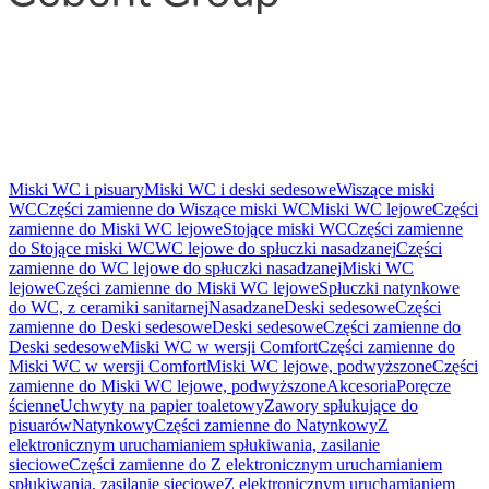
Miski WC i pisuary
Miski WC i deski sedesowe
Wiszące miski
WC
Części zamienne do Wiszące miski WC
Miski WC lejowe
Części
zamienne do Miski WC lejowe
Stojące miski WC
Części zamienne
do Stojące miski WC
WC lejowe do spłuczki nasadzanej
Części
zamienne do WC lejowe do spłuczki nasadzanej
Miski WC
lejowe
Części zamienne do Miski WC lejowe
Spłuczki natynkowe
do WC, z ceramiki sanitarnej
Nasadzane
Deski sedesowe
Części
zamienne do Deski sedesowe
Deski sedesowe
Części zamienne do
Deski sedesowe
Miski WC w wersji Comfort
Części zamienne do
Miski WC w wersji Comfort
Miski WC lejowe, podwyższone
Części
zamienne do Miski WC lejowe, podwyższone
Akcesoria
Poręcze
ścienne
Uchwyty na papier toaletowy
Zawory spłukujące do
pisuarów
Natynkowy
Części zamienne do Natynkowy
Z
elektronicznym uruchamianiem spłukiwania, zasilanie
sieciowe
Części zamienne do Z elektronicznym uruchamianiem
spłukiwania, zasilanie sieciowe
Z elektronicznym uruchamianiem