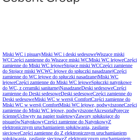
Miski WC i pisuary
Miski WC i deski sedesowe
Wiszące miski
WC
Części zamienne do Wiszące miski WC
Miski WC lejowe
Części
zamienne do Miski WC lejowe
Stojące miski WC
Części zamienne
do Stojące miski WC
WC lejowe do spłuczki nasadzanej
Części
zamienne do WC lejowe do spłuczki nasadzanej
Miski WC
lejowe
Części zamienne do Miski WC lejowe
Spłuczki natynkowe
do WC, z ceramiki sanitarnej
Nasadzane
Deski sedesowe
Części
zamienne do Deski sedesowe
Deski sedesowe
Części zamienne do
Deski sedesowe
Miski WC w wersji Comfort
Części zamienne do
Miski WC w wersji Comfort
Miski WC lejowe, podwyższone
Części
zamienne do Miski WC lejowe, podwyższone
Akcesoria
Poręcze
ścienne
Uchwyty na papier toaletowy
Zawory spłukujące do
pisuarów
Natynkowy
Części zamienne do Natynkowy
Z
elektronicznym uruchamianiem spłukiwania, zasilanie
sieciowe
Części zamienne do Z elektronicznym uruchamianiem
spłukiwania, zasilanie sieciowe
Z elektronicznym uruchamianiem