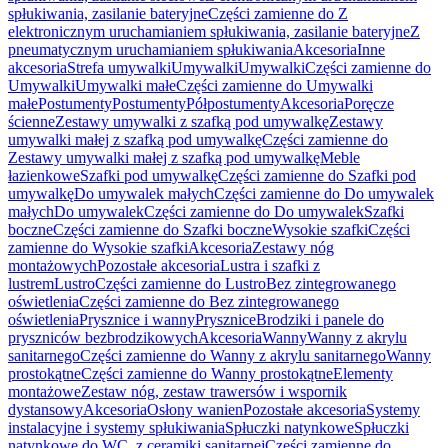
spłukiwania, zasilanie bateryjne
Części zamienne do Z
elektronicznym uruchamianiem spłukiwania, zasilanie bateryjne
Z
pneumatycznym uruchamianiem spłukiwania
Akcesoria
Inne
akcesoria
Strefa umywalki
Umywalki
Umywalki
Części zamienne do
Umywalki
Umywalki małe
Części zamienne do Umywalki
małe
Postumenty
Postumenty
Półpostumenty
Akcesoria
Poręcze
ścienne
Zestawy umywalki z szafką pod umywalkę
Zestawy
umywalki małej z szafką pod umywalkę
Części zamienne do
Zestawy umywalki małej z szafką pod umywalkę
Meble
łazienkowe
Szafki pod umywalkę
Części zamienne do Szafki pod
umywalkę
Do umywalek małych
Części zamienne do Do umywalek
małych
Do umywalek
Części zamienne do Do umywalek
Szafki
boczne
Części zamienne do Szafki boczne
Wysokie szafki
Części
zamienne do Wysokie szafki
Akcesoria
Zestawy nóg
montażowych
Pozostałe akcesoria
Lustra i szafki z
lustrem
Lustro
Części zamienne do Lustro
Bez zintegrowanego
oświetlenia
Części zamienne do Bez zintegrowanego
oświetlenia
Prysznice i wanny
Prysznice
Brodziki i panele do
pryszniców bezbrodzikowych
Akcesoria
Wanny
Wanny z akrylu
sanitarnego
Części zamienne do Wanny z akrylu sanitarnego
Wanny
prostokątne
Części zamienne do Wanny prostokątne
Elementy
montażowe
Zestaw nóg, zestaw trawersów i wspornik
dystansowy
Akcesoria
Osłony wanien
Pozostałe akcesoria
Systemy
instalacyjne i systemy spłukiwania
Spłuczki natynkowe
Spłuczki
natynkowe do WC, z ceramiki sanitarnej
Części zamienne do