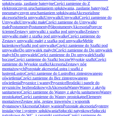
spłukiwania, zasilanie bateryjne
Części zamienne do Z
elektronicznym uruchamianiem spłukiwania, zasilanie bateryjne
Z
pneumatycznym uruchamianiem spłukiwania
Akcesoria
Inne
akcesoria
Strefa umywalki
Umywalki
Umywalki
Części zamienne do
Umywalki
Umywalki małe
Części zamienne do Umywalki
małe
Postumenty
Postumenty
Półpostumenty
Akcesoria
Poręcze
ścienne
Zestawy umywalki z szafką pod umywalkę
Zestawy
umywalki małej z szafką pod umywalkę
Części zamienne do
Zestawy umywalki małej z szafką pod umywalkę
Meble
łazienkowe
Szafki pod umywalkę
Części zamienne do Szafki pod
umywalkę
Do umywalek małych
Części zamienne do Do umywalek
małych
Do umywalek
Części zamienne do Do umywalek
Szafki
boczne
Części zamienne do Szafki boczne
Wysokie szafki
Części
zamienne do Wysokie szafki
Akcesoria
Zestawy nóg
montażowych
Pozostałe akcesoria
Lustra i szafki z
lustrem
Lustro
Części zamienne do Lustro
Bez zintegrowanego
oświetlenia
Części zamienne do Bez zintegrowanego
oświetlenia
Prysznice i wanny
Prysznice
Brodziki i panele do
pryszniców bezbrodzikowych
Akcesoria
Wanny
Wanny z akrylu
sanitarnego
Części zamienne do Wanny z akrylu sanitarnego
Wanny
prostokątne
Części zamienne do Wanny prostokątne
Elementy
montażowe
Zestaw nóg, zestaw trawersów i wspornik
dystansowy
Akcesoria
Osłony wanien
Pozostałe akcesoria
Systemy
instalacyjne i systemy spłukiwania
Spłuczki natynkowe
Spłuczki
natynkowe do WC, z ceramiki sanitarnej
Części zamienne do