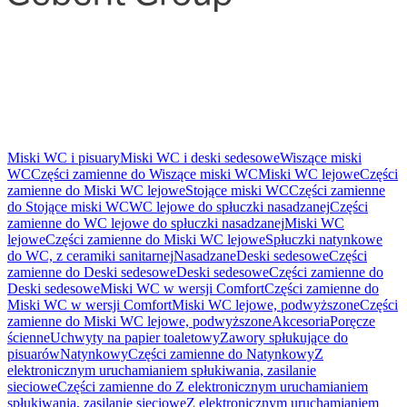
Miski WC i pisuary
Miski WC i deski sedesowe
Wiszące miski
WC
Części zamienne do Wiszące miski WC
Miski WC lejowe
Części
zamienne do Miski WC lejowe
Stojące miski WC
Części zamienne
do Stojące miski WC
WC lejowe do spłuczki nasadzanej
Części
zamienne do WC lejowe do spłuczki nasadzanej
Miski WC
lejowe
Części zamienne do Miski WC lejowe
Spłuczki natynkowe
do WC, z ceramiki sanitarnej
Nasadzane
Deski sedesowe
Części
zamienne do Deski sedesowe
Deski sedesowe
Części zamienne do
Deski sedesowe
Miski WC w wersji Comfort
Części zamienne do
Miski WC w wersji Comfort
Miski WC lejowe, podwyższone
Części
zamienne do Miski WC lejowe, podwyższone
Akcesoria
Poręcze
ścienne
Uchwyty na papier toaletowy
Zawory spłukujące do
pisuarów
Natynkowy
Części zamienne do Natynkowy
Z
elektronicznym uruchamianiem spłukiwania, zasilanie
sieciowe
Części zamienne do Z elektronicznym uruchamianiem
spłukiwania, zasilanie sieciowe
Z elektronicznym uruchamianiem