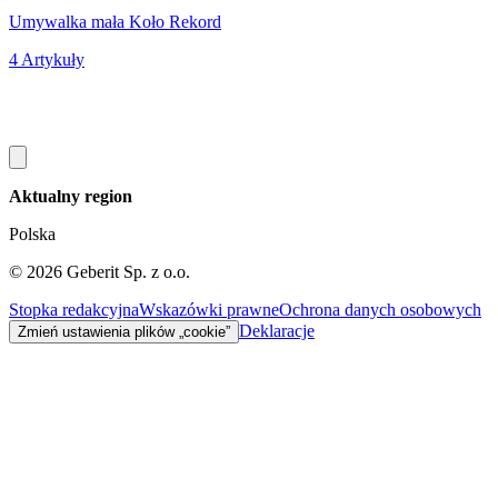
Umywalka mała Koło Rekord
U
4 Artykuły
4
Aktualny region
Polska
©
2026
Geberit Sp. z o.o.
Stopka redakcyjna
Wskazówki prawne
Ochrona danych osobowych
Deklaracje
Zmień ustawienia plików „cookie”