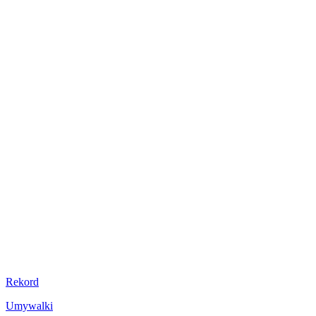
Rekord
R
Umywalki