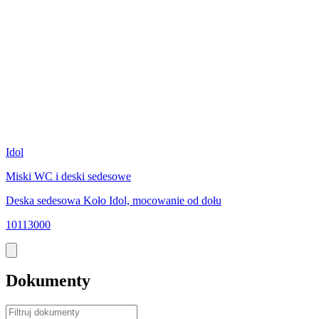
Idol
I
Miski WC i deski sedesowe
M
Deska sedesowa Koło Idol, mocowanie od dołu
D
10113000
2
Dokumenty