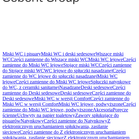
Miski WC i pisuary
Miski WC i deski sedesowe
Wiszące miski
WC
Części zamienne do Wiszące miski WC
Miski WC lejowe
Części
zamienne do Miski WC lejowe
Stojące miski WC
Części zamienne
do Stojące miski WC
WC lejowe do spłuczki nasadzanej
Części
zamienne do WC lejowe do spłuczki nasadzanej
Miski WC
lejowe
Części zamienne do Miski WC lejowe
Spłuczki natynkowe
do WC, z ceramiki sanitarnej
Nasadzane
Deski sedesowe
Części
zamienne do Deski sedesowe
Deski sedesowe
Części zamienne do
Deski sedesowe
Miski WC w wersji Comfort
Części zamienne do
Miski WC w wersji Comfort
Miski WC lejowe, podwyższone
Części
zamienne do Miski WC lejowe, podwyższone
Akcesoria
Poręcze
ścienne
Uchwyty na papier toaletowy
Zawory spłukujące do
pisuarów
Natynkowy
Części zamienne do Natynkowy
Z
elektronicznym uruchamianiem spłukiwania, zasilanie
sieciowe
Części zamienne do Z elektronicznym uruchamianiem
spłukiwania, zasilanie sieciowe
Z elektronicznym uruchamianiem