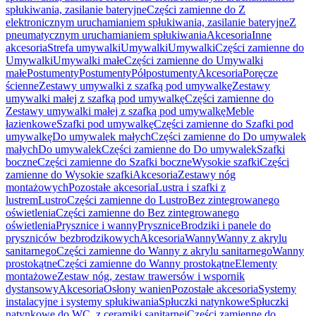
spłukiwania, zasilanie bateryjne
Części zamienne do Z
elektronicznym uruchamianiem spłukiwania, zasilanie bateryjne
Z
pneumatycznym uruchamianiem spłukiwania
Akcesoria
Inne
akcesoria
Strefa umywalki
Umywalki
Umywalki
Części zamienne do
Umywalki
Umywalki małe
Części zamienne do Umywalki
małe
Postumenty
Postumenty
Półpostumenty
Akcesoria
Poręcze
ścienne
Zestawy umywalki z szafką pod umywalkę
Zestawy
umywalki małej z szafką pod umywalkę
Części zamienne do
Zestawy umywalki małej z szafką pod umywalkę
Meble
łazienkowe
Szafki pod umywalkę
Części zamienne do Szafki pod
umywalkę
Do umywalek małych
Części zamienne do Do umywalek
małych
Do umywalek
Części zamienne do Do umywalek
Szafki
boczne
Części zamienne do Szafki boczne
Wysokie szafki
Części
zamienne do Wysokie szafki
Akcesoria
Zestawy nóg
montażowych
Pozostałe akcesoria
Lustra i szafki z
lustrem
Lustro
Części zamienne do Lustro
Bez zintegrowanego
oświetlenia
Części zamienne do Bez zintegrowanego
oświetlenia
Prysznice i wanny
Prysznice
Brodziki i panele do
pryszniców bezbrodzikowych
Akcesoria
Wanny
Wanny z akrylu
sanitarnego
Części zamienne do Wanny z akrylu sanitarnego
Wanny
prostokątne
Części zamienne do Wanny prostokątne
Elementy
montażowe
Zestaw nóg, zestaw trawersów i wspornik
dystansowy
Akcesoria
Osłony wanien
Pozostałe akcesoria
Systemy
instalacyjne i systemy spłukiwania
Spłuczki natynkowe
Spłuczki
natynkowe do WC, z ceramiki sanitarnej
Części zamienne do