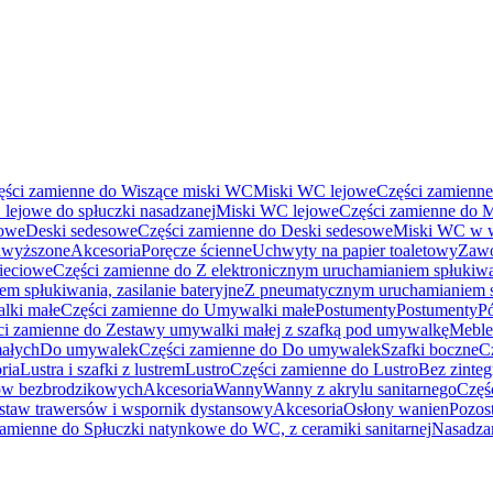
ęści zamienne do Wiszące miski WC
Miski WC lejowe
Części zamienn
lejowe do spłuczki nasadzanej
Miski WC lejowe
Części zamienne do 
sowe
Deski sedesowe
Części zamienne do Deski sedesowe
Miski WC w w
dwyższone
Akcesoria
Poręcze ścienne
Uchwyty na papier toaletowy
Zawo
sieciowe
Części zamienne do Z elektronicznym uruchamianiem spłukiwan
m spłukiwania, zasilanie bateryjne
Z pneumatycznym uruchamianiem 
lki małe
Części zamienne do Umywalki małe
Postumenty
Postumenty
P
ci zamienne do Zestawy umywalki małej z szafką pod umywalkę
Meble
ałych
Do umywalek
Części zamienne do Do umywalek
Szafki boczne
C
ria
Lustra i szafki z lustrem
Lustro
Części zamienne do Lustro
Bez zinte
ców bezbrodzikowych
Akcesoria
Wanny
Wanny z akrylu sanitarnego
Częś
staw trawersów i wspornik dystansowy
Akcesoria
Osłony wanien
Pozost
zamienne do Spłuczki natynkowe do WC, z ceramiki sanitarnej
Nasadza