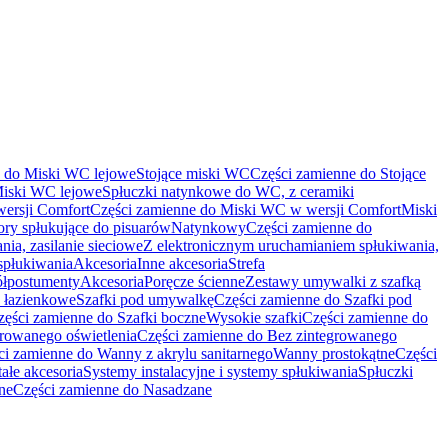
e do Miski WC lejowe
Stojące miski WC
Części zamienne do Stojące
Miski WC lejowe
Spłuczki natynkowe do WC, z ceramiki
ersji Comfort
Części zamienne do Miski WC w wersji Comfort
Miski
ry spłukujące do pisuarów
Natynkowy
Części zamienne do
ia, zasilanie sieciowe
Z elektronicznym uruchamianiem spłukiwania,
spłukiwania
Akcesoria
Inne akcesoria
Strefa
ółpostumenty
Akcesoria
Poręcze ścienne
Zestawy umywalki z szafką
 łazienkowe
Szafki pod umywalkę
Części zamienne do Szafki pod
zęści zamienne do Szafki boczne
Wysokie szafki
Części zamienne do
growanego oświetlenia
Części zamienne do Bez zintegrowanego
ci zamienne do Wanny z akrylu sanitarnego
Wanny prostokątne
Części
ałe akcesoria
Systemy instalacyjne i systemy spłukiwania
Spłuczki
ne
Części zamienne do Nasadzane