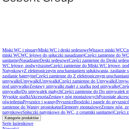
Miski WC i pisuary
Miski WC i deski sedesowe
Wiszące miski WC
Cz
miski WC
WC lejowe do spłuczki nasadzanej
Części zamienne do WC 
sanitarnej
Nasadzane
Deski sedesowe
Części zamienne do Deski sede
WC lejowe, podwyższone
Części zamienne do Miski WC lejowe, po
Natynkowy
Z elektronicznym uruchamianiem spłukiwania, zasilanie 
zasilanie bateryjne
Części zamienne do Z elektronicznym uruchamianie
umywalki
Umywalki
Umywalki
Części zamienne do Umywalki
Umywa
pod umywalkę
Zestawy umywalki małej z szafką pod umywalkę
Częś
umywalkę
Do umywalek małych
Części zamienne do Do umywalek m
Wysokie szafki
Akcesoria
Zestawy nóg montażowych
Pozostałe akceso
oświetlenia
Prysznice i wanny
Prysznice
Brodziki i panele do pryszni
zamienne do Wanny prostokątne
Elementy montażowe
Zestaw nóg, ze
natynkowe
Spłuczki natynkowe do WC, z ceramiki sanitarnej
Części 
Kategorie produktów
Serie łazienkowe
Nowości