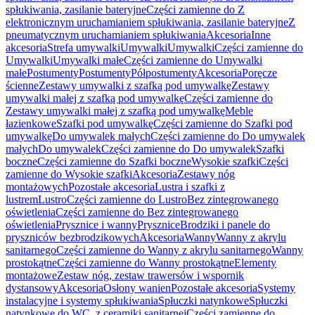
spłukiwania, zasilanie bateryjne
Części zamienne do Z
elektronicznym uruchamianiem spłukiwania, zasilanie bateryjne
Z
pneumatycznym uruchamianiem spłukiwania
Akcesoria
Inne
akcesoria
Strefa umywalki
Umywalki
Umywalki
Części zamienne do
Umywalki
Umywalki małe
Części zamienne do Umywalki
małe
Postumenty
Postumenty
Półpostumenty
Akcesoria
Poręcze
ścienne
Zestawy umywalki z szafką pod umywalkę
Zestawy
umywalki małej z szafką pod umywalkę
Części zamienne do
Zestawy umywalki małej z szafką pod umywalkę
Meble
łazienkowe
Szafki pod umywalkę
Części zamienne do Szafki pod
umywalkę
Do umywalek małych
Części zamienne do Do umywalek
małych
Do umywalek
Części zamienne do Do umywalek
Szafki
boczne
Części zamienne do Szafki boczne
Wysokie szafki
Części
zamienne do Wysokie szafki
Akcesoria
Zestawy nóg
montażowych
Pozostałe akcesoria
Lustra i szafki z
lustrem
Lustro
Części zamienne do Lustro
Bez zintegrowanego
oświetlenia
Części zamienne do Bez zintegrowanego
oświetlenia
Prysznice i wanny
Prysznice
Brodziki i panele do
pryszniców bezbrodzikowych
Akcesoria
Wanny
Wanny z akrylu
sanitarnego
Części zamienne do Wanny z akrylu sanitarnego
Wanny
prostokątne
Części zamienne do Wanny prostokątne
Elementy
montażowe
Zestaw nóg, zestaw trawersów i wspornik
dystansowy
Akcesoria
Osłony wanien
Pozostałe akcesoria
Systemy
instalacyjne i systemy spłukiwania
Spłuczki natynkowe
Spłuczki
natynkowe do WC, z ceramiki sanitarnej
Części zamienne do