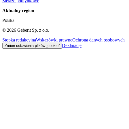
Stelaże podtynkowe
Aktualny region
Polska
©
2026
Geberit Sp. z o.o.
Stopka redakcyjna
Wskazówki prawne
Ochrona danych osobowych
Deklaracje
Zmień ustawienia plików „cookie”