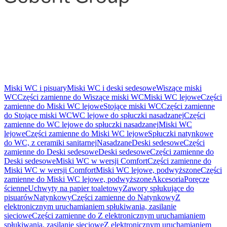
Miski WC i pisuary
Miski WC i deski sedesowe
Wiszące miski
WC
Części zamienne do Wiszące miski WC
Miski WC lejowe
Części
zamienne do Miski WC lejowe
Stojące miski WC
Części zamienne
do Stojące miski WC
WC lejowe do spłuczki nasadzanej
Części
zamienne do WC lejowe do spłuczki nasadzanej
Miski WC
lejowe
Części zamienne do Miski WC lejowe
Spłuczki natynkowe
do WC, z ceramiki sanitarnej
Nasadzane
Deski sedesowe
Części
zamienne do Deski sedesowe
Deski sedesowe
Części zamienne do
Deski sedesowe
Miski WC w wersji Comfort
Części zamienne do
Miski WC w wersji Comfort
Miski WC lejowe, podwyższone
Części
zamienne do Miski WC lejowe, podwyższone
Akcesoria
Poręcze
ścienne
Uchwyty na papier toaletowy
Zawory spłukujące do
pisuarów
Natynkowy
Części zamienne do Natynkowy
Z
elektronicznym uruchamianiem spłukiwania, zasilanie
sieciowe
Części zamienne do Z elektronicznym uruchamianiem
spłukiwania, zasilanie sieciowe
Z elektronicznym uruchamianiem