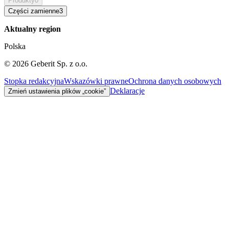
Produkty
0
Części zamienne
3
Aktualny region
Polska
©
2026
Geberit Sp. z o.o.
Stopka redakcyjna
Wskazówki prawne
Ochrona danych osobowych
Deklaracje
Zmień ustawienia plików „cookie”