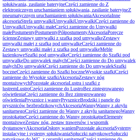
spłukiwania, zasilanie bateryjne
Części zamienne do Z
elektronicznym uruchamianiem spłukiwania, zasilanie bateryjne
Z
pneumatycznym uruchamianiem spłukiwania
Akcesoria
Inne
akcesoria
Strefa umywalki
Umywalki
Umywalki
Części zamienne do
Umywalki
Umywalki małe
Części zamienne do Umywalki
małe
Postumenty
Postumenty
Półpostumenty
Akcesoria
Poręcze
ścienne
Zestawy umywalki z szafką pod umywalkę
Zestawy
umywalki małej z szafką pod umywalkę
Części zamienne do
Zestawy umywalki małej z szafką pod umywalkę
Meble
łazienkowe
Szafki pod umywalkę
Części zamienne do Szafki pod
umywalkę
Do umywalek małych
Części zamienne do Do umywalek
małych
Do umywalek
Części zamienne do Do umywalek
Szafki
boczne
Części zamienne do Szafki boczne
Wysokie szafki
Części
zamienne do Wysokie szafki
Akcesoria
Zestawy nóg
montażowych
Pozostałe akcesoria
Lustra i szafki z
lustrem
Lustro
Części zamienne do Lustro
Bez zintegrowanego
oświetlenia
Części zamienne do Bez zintegrowanego
oświetlenia
Prysznice i wanny
Prysznice
Brodziki i panele do
pryszniców bezbrodzikowych
Akcesoria
Wanny
Wanny z akrylu
sanitarnego
Części zamienne do Wanny z akrylu sanitarnego
Wanny
prostokątne
Części zamienne do Wanny prostokątne
Elementy
montażowe
Zestaw nóg, zestaw trawersów i wspornik
dystansowy
Akcesoria
Osłony wanien
Pozostałe akcesoria
Systemy
instalacyjne i systemy spłukiwania
Spłuczki natynkowe
Spłuczki
natynkowe do WC, z ceramiki sanitarnej
Części zamienne do