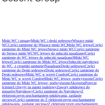
Miski WC i pisuary
Miski WC i deski sedesowe
Wiszące miski
WC
Części zamienne do Wiszące miski WC
Miski WC lejowe
Części
zamienne do Miski WC lejowe
Stojące miski WC
Części zamienne
do Stojące miski WC
WC lejowe do spłuczki nasadzanej
Części
zamienne do WC lejowe do spłuczki nasadzanej
Miski WC
lejowe
Części zamienne do Miski WC lejowe
Spłuczki natynkowe
do WC, z ceramiki sanitarnej
Nasadzane
Deski sedesowe
Części
zamienne do Deski sedesowe
Deski sedesowe
Części zamienne do
Deski sedesowe
Miski WC w wersji Comfort
Części zamienne do
Miski WC w wersji Comfort
Miski WC lejowe, podwyższone
Części
zamienne do Miski WC lejowe, podwyższone
Akcesoria
Poręcze
ścienne
Uchwyty na papier toaletowy
Zawory spłukujące do
pisuarów
Natynkowy
Części zamienne do Natynkowy
Z
elektronicznym uruchamianiem spłukiwania, zasilanie
sieciowe
Części zamienne do Z elektronicznym uruchamianiem
spłukiwania, zasilanie sieciowe
Z elektronicznym uruchamianiem