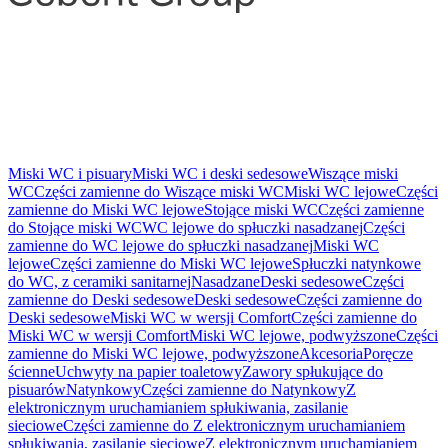
Miski WC i pisuary
Miski WC i deski sedesowe
Wiszące miski
WC
Części zamienne do Wiszące miski WC
Miski WC lejowe
Części
zamienne do Miski WC lejowe
Stojące miski WC
Części zamienne
do Stojące miski WC
WC lejowe do spłuczki nasadzanej
Części
zamienne do WC lejowe do spłuczki nasadzanej
Miski WC
lejowe
Części zamienne do Miski WC lejowe
Spłuczki natynkowe
do WC, z ceramiki sanitarnej
Nasadzane
Deski sedesowe
Części
zamienne do Deski sedesowe
Deski sedesowe
Części zamienne do
Deski sedesowe
Miski WC w wersji Comfort
Części zamienne do
Miski WC w wersji Comfort
Miski WC lejowe, podwyższone
Części
zamienne do Miski WC lejowe, podwyższone
Akcesoria
Poręcze
ścienne
Uchwyty na papier toaletowy
Zawory spłukujące do
pisuarów
Natynkowy
Części zamienne do Natynkowy
Z
elektronicznym uruchamianiem spłukiwania, zasilanie
sieciowe
Części zamienne do Z elektronicznym uruchamianiem
spłukiwania, zasilanie sieciowe
Z elektronicznym uruchamianiem