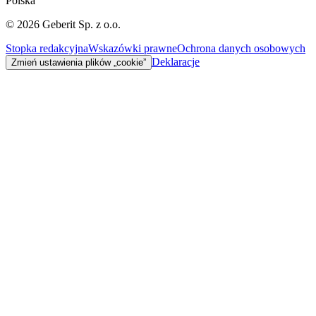
Polska
©
2026
Geberit Sp. z o.o.
Stopka redakcyjna
Wskazówki prawne
Ochrona danych osobowych
Deklaracje
Zmień ustawienia plików „cookie”