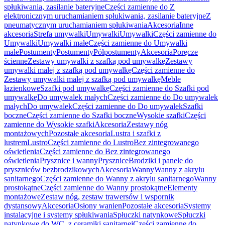
spłukiwania, zasilanie bateryjne
Części zamienne do Z
elektronicznym uruchamianiem spłukiwania, zasilanie bateryjne
Z
pneumatycznym uruchamianiem spłukiwania
Akcesoria
Inne
akcesoria
Strefa umywalki
Umywalki
Umywalki
Części zamienne do
Umywalki
Umywalki małe
Części zamienne do Umywalki
małe
Postumenty
Postumenty
Półpostumenty
Akcesoria
Poręcze
ścienne
Zestawy umywalki z szafką pod umywalkę
Zestawy
umywalki małej z szafką pod umywalkę
Części zamienne do
Zestawy umywalki małej z szafką pod umywalkę
Meble
łazienkowe
Szafki pod umywalkę
Części zamienne do Szafki pod
umywalkę
Do umywalek małych
Części zamienne do Do umywalek
małych
Do umywalek
Części zamienne do Do umywalek
Szafki
boczne
Części zamienne do Szafki boczne
Wysokie szafki
Części
zamienne do Wysokie szafki
Akcesoria
Zestawy nóg
montażowych
Pozostałe akcesoria
Lustra i szafki z
lustrem
Lustro
Części zamienne do Lustro
Bez zintegrowanego
oświetlenia
Części zamienne do Bez zintegrowanego
oświetlenia
Prysznice i wanny
Prysznice
Brodziki i panele do
pryszniców bezbrodzikowych
Akcesoria
Wanny
Wanny z akrylu
sanitarnego
Części zamienne do Wanny z akrylu sanitarnego
Wanny
prostokątne
Części zamienne do Wanny prostokątne
Elementy
montażowe
Zestaw nóg, zestaw trawersów i wspornik
dystansowy
Akcesoria
Osłony wanien
Pozostałe akcesoria
Systemy
instalacyjne i systemy spłukiwania
Spłuczki natynkowe
Spłuczki
natynkowe do WC, z ceramiki sanitarnej
Części zamienne do