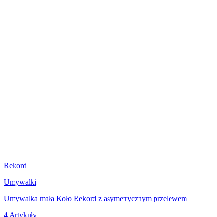
Rekord
Umywalki
Umywalka mała Koło Rekord z asymetrycznym przelewem
4 Artykuły