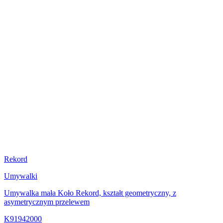
Rekord
Umywalki
Umywalka mała Koło Rekord, kształt geometryczny, z
asymetrycznym przelewem
K91942000