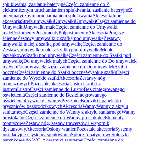
spłukiwania, zasilanie bateryjne
Części zamienne do Z
elektronicznym uruchamianiem spłukiwania, zasilanie bateryjne
Z
pneumatycznym uruchamianiem spłukiwania
Akcesoria
Inne
akcesoria
Strefa umywalki
Umywalki
Umywalki
Części zamienne do
Umywalki
Umywalki małe
Części zamienne do Umywalki
małe
Postumenty
Postumenty
Półpostumenty
Akcesoria
Poręcze
ścienne
Zestawy umywalki z szafką pod umywalkę
Zestawy
umywalki małej z szafką pod umywalkę
Części zamienne do
Zestawy umywalki małej z szafką pod umywalkę
Meble
łazienkowe
Szafki pod umywalkę
Części zamienne do Szafki pod
umywalkę
Do umywalek małych
Części zamienne do Do umywalek
małych
Do umywalek
Części zamienne do Do umywalek
Szafki
boczne
Części zamienne do Szafki boczne
Wysokie szafki
Części
zamienne do Wysokie szafki
Akcesoria
Zestawy nóg
montażowych
Pozostałe akcesoria
Lustra i szafki z
lustrem
Lustro
Części zamienne do Lustro
Bez zintegrowanego
oświetlenia
Części zamienne do Bez zintegrowanego
oświetlenia
Prysznice i wanny
Prysznice
Brodziki i panele do
pryszniców bezbrodzikowych
Akcesoria
Wanny
Wanny z akrylu
sanitarnego
Części zamienne do Wanny z akrylu sanitarnego
Wanny
prostokątne
Części zamienne do Wanny prostokątne
Elementy
montażowe
Zestaw nóg, zestaw trawersów i wspornik
dystansowy
Akcesoria
Osłony wanien
Pozostałe akcesoria
Systemy
instalacyjne i systemy spłukiwania
Spłuczki natynkowe
Spłuczki
natynkowe do WC, z ceramiki sanitarnej
Części zamienne do