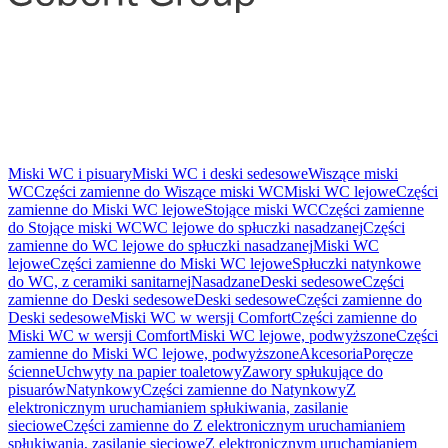
Miski WC i pisuary
Miski WC i deski sedesowe
Wiszące miski
WC
Części zamienne do Wiszące miski WC
Miski WC lejowe
Części
zamienne do Miski WC lejowe
Stojące miski WC
Części zamienne
do Stojące miski WC
WC lejowe do spłuczki nasadzanej
Części
zamienne do WC lejowe do spłuczki nasadzanej
Miski WC
lejowe
Części zamienne do Miski WC lejowe
Spłuczki natynkowe
do WC, z ceramiki sanitarnej
Nasadzane
Deski sedesowe
Części
zamienne do Deski sedesowe
Deski sedesowe
Części zamienne do
Deski sedesowe
Miski WC w wersji Comfort
Części zamienne do
Miski WC w wersji Comfort
Miski WC lejowe, podwyższone
Części
zamienne do Miski WC lejowe, podwyższone
Akcesoria
Poręcze
ścienne
Uchwyty na papier toaletowy
Zawory spłukujące do
pisuarów
Natynkowy
Części zamienne do Natynkowy
Z
elektronicznym uruchamianiem spłukiwania, zasilanie
sieciowe
Części zamienne do Z elektronicznym uruchamianiem
spłukiwania, zasilanie sieciowe
Z elektronicznym uruchamianiem